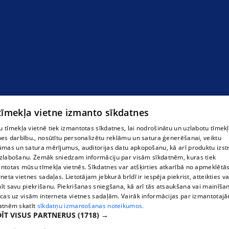
 tīmekļa vietne izmanto sīkdatnes
 tīmekļa vietnē tiek izmantotas sīkdatnes, lai nodrošinātu un uzlabotu tīmek
nes darbību., nosūtītu personalizētu reklāmu un satura ģenerēšanai, veiktu
āmas un satura mērījumus, auditorijas datu apkopošanu, kā arī produktu izst
zlabošanu. Zemāk sniedzam informāciju par visām sīkdatnēm, kuras tiek
ntotas mūsu tīmekļa vietnēs. Sīkdatnes var atšķirties atkarībā no apmeklētā
rneta vietnes sadaļas. Lietotājam jebkurā brīdī ir iespēja piekrist, atteikties va
īt savu piekrišanu. Piekrišanas sniegšana, kā arī tās atsaukšana vai mainīša
ecas uz visām interneta vietnes sadaļām. Vairāk informācijas par izmantotaj
atnēm skatīt
sīkdatņu izmantošanas noteikumos.
ĪT VISUS PARTNERUS
(1718) →