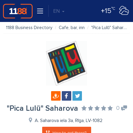
°C
+15
EN
1188 Business Directory
Cafe, bar, inn
"Pica Lulū" Saharova
"Pica Lulū" Saharova
0
A. Saharova iela 3a, Rīga, LV-1082
How to get there?