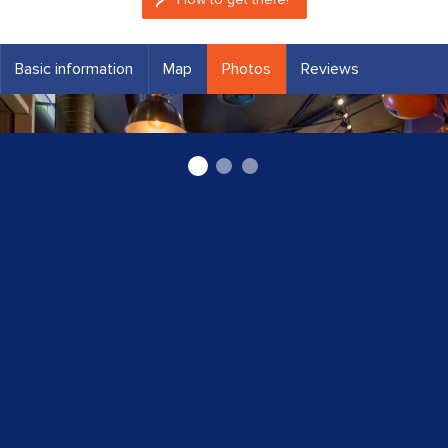
Basic information
Map
Photos
Reviews
"Pica Lulū" Saharova