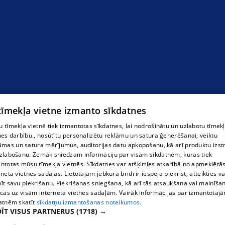
 tīmekļa vietne izmanto sīkdatnes
 tīmekļa vietnē tiek izmantotas sīkdatnes, lai nodrošinātu un uzlabotu tīmek
nes darbību., nosūtītu personalizētu reklāmu un satura ģenerēšanai, veiktu
āmas un satura mērījumus, auditorijas datu apkopošanu, kā arī produktu izst
zlabošanu. Zemāk sniedzam informāciju par visām sīkdatnēm, kuras tiek
ntotas mūsu tīmekļa vietnēs. Sīkdatnes var atšķirties atkarībā no apmeklētā
rneta vietnes sadaļas. Lietotājam jebkurā brīdī ir iespēja piekrist, atteikties va
īt savu piekrišanu. Piekrišanas sniegšana, kā arī tās atsaukšana vai mainīša
ecas uz visām interneta vietnes sadaļām. Vairāk informācijas par izmantotaj
atnēm skatīt
sīkdatņu izmantošanas noteikumos.
ĪT VISUS PARTNERUS
(1718) →