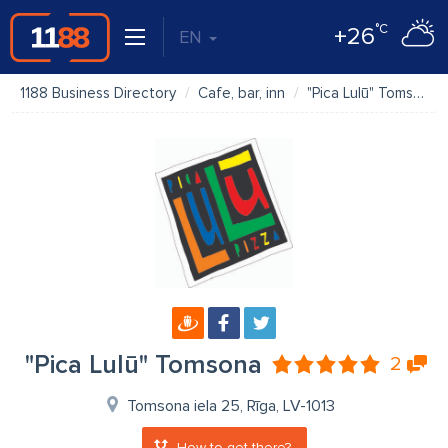
°C
+26
EN
1188 Business Directory
Cafe, bar, inn
"Pica Lulū" Tomsona
"Pica Lulū" Tomsona
2
Tomsona iela 25, Rīga, LV-1013
How to get there?