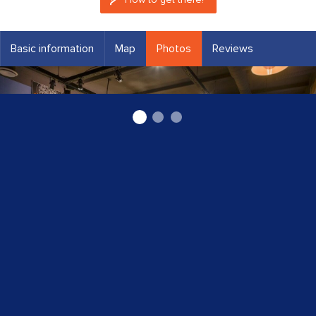
Basic information
Map
Photos
Reviews
Lulū pica Tomsona