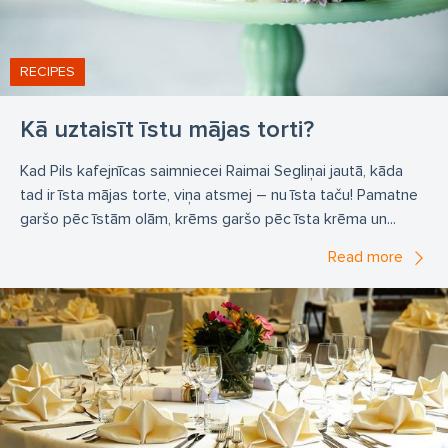
Ziemassvētku rezervācija
Ziemassvētku galds
Banketi Tukums
banketu apkalpošana Tukuma novads
RECIPES
Galdu klāšana viesībām
Pils kafejnīca
Kā uztaisīt īstu mājas torti?
pils kafejnīca Tukums novads
ēdienkarte
pils kafejnīca Slampē ēdienkarte
Kad Pils kafejnīcas saimniecei Raimai Segliņai jautā, kāda
tad ir īsta mājas torte, viņa atsmej – nu īsta taču! Pamatne
biznesa pusdienas Pils kafejnīca
kafejnīca pils Tukumā
garšo pēc īstām olām, krēms garšo pēc īsta krēma un...
pils kafejnīca darba laiks
Kafejnīca
pusdienas
Read more
pusdienošana Tukumā
tortes
kāzas
svinības
nometnes Slampē
pils kafejnīca ēdienkarte
pils kafejnīca
lielas porcijas
Gardi paēst Tukums
gardi paēst Tukuma novads