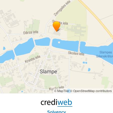
© MapTiler
© OpenStreetMap contributors
Solvency