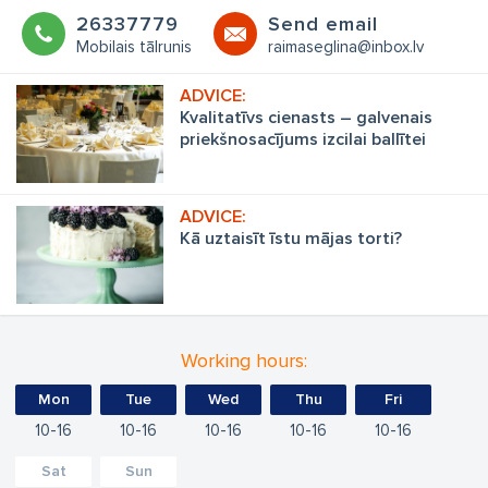
26337779
Send email
Mobilais tālrunis
raimaseglina@inbox.lv
Kvalitatīvs cienasts – galvenais
priekšnosacījums izcilai ballītei
Kā uztaisīt īstu mājas torti?
Working hours:
Mon
Tue
Wed
Thu
Fri
10
16
10
16
10
16
10
16
10
16
Sat
Sun