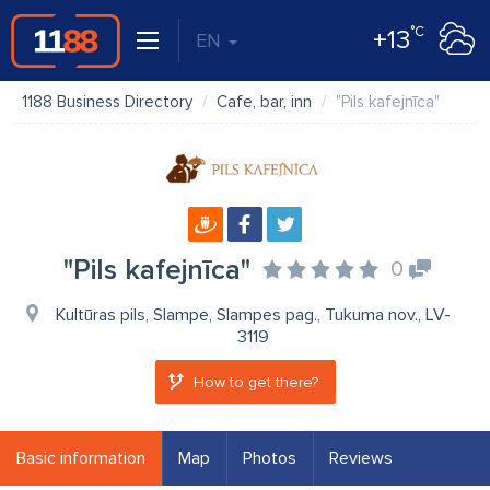
°C
+13
EN
1188 Business Directory
Cafe, bar, inn
"Pils kafejnīca"
"Pils kafejnīca"
0
Kultūras pils, Slampe, Slampes pag., Tukuma nov., LV-
3119
How to get there?
Basic information
Map
Photos
Reviews