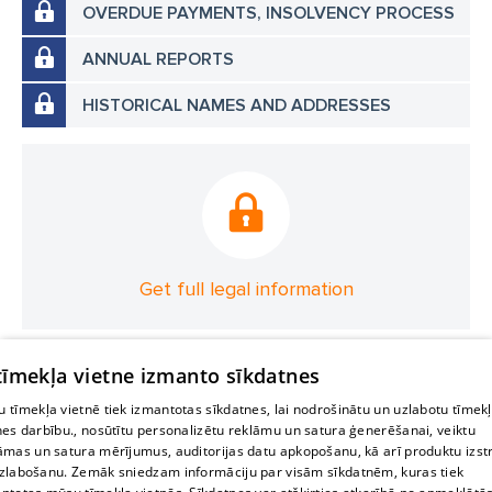
OVERDUE PAYMENTS, INSOLVENCY PROCESS
ANNUAL REPORTS
HISTORICAL NAMES AND ADDRESSES
Get full legal information
 tīmekļa vietne izmanto sīkdatnes
 tīmekļa vietnē tiek izmantotas sīkdatnes, lai nodrošinātu un uzlabotu tīmek
nes darbību., nosūtītu personalizētu reklāmu un satura ģenerēšanai, veiktu
āmas un satura mērījumus, auditorijas datu apkopošanu, kā arī produktu izst
zlabošanu. Zemāk sniedzam informāciju par visām sīkdatnēm, kuras tiek