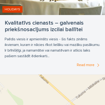
HOLIDAYS
Kvalitatīvs cienasts – galvenais
priekšnosacījums izcilai ballītei
Paēdis viesis ir apmierināts viesis - šis fakts zināms
ikvienam, kuram ir nācies rīkot lielāku vai mazāku pasākumu.
Ir brīnišķīgi, ja namamātei vai namatēvam ir atlicis laiks
pašiem sastādīt ēdienkarti...
Read more