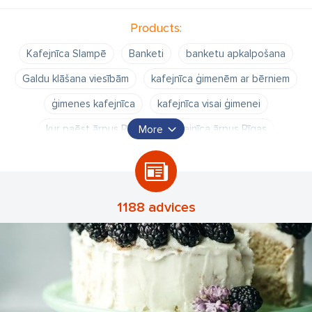
Products:
Kafejnīca Slampē
Banketi
banketu apkalpošana
Galdu klāšana viesībām
kafejnīca ģimenēm ar bērniem
ģimenes kafejnīca
kafejnīca visai ģimenei
kur paēst ārpus Rīgas
kafejnīca ārpus Rīgas
More
bērnu bankets
pusdienu piedāvājums
mājas gaumē
bankets izbraukumos
banketu apkalpošana
bankets uz mājām
bankets 10 cilvēkiem
1188 advices
banketu ēdināšana
banketu iespējas
kūkas
tortes
kūkas bērniem
kūkas ar vārīto krēmu
kūkas cipari
kūkas dzimšanas dienā
kūkas izlaidumam
svētki
dzimšanas diena