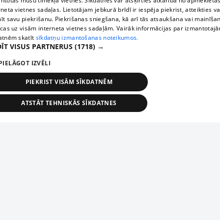
ntotas mūsu tīmekļa vietnēs. Sīkdatnes var atšķirties atkarībā no apmeklētā
rneta vietnes sadaļas. Lietotājam jebkurā brīdī ir iespēja piekrist, atteikties va
īt savu piekrišanu. Piekrišanas sniegšana, kā arī tās atsaukšana vai mainīša
ecas uz visām interneta vietnes sadaļām. Vairāk informācijas par izmantotaj
atnēm skatīt
sīkdatņu izmantošanas noteikumos.
ĪT VISUS PARTNERUS
(1718) →
PIELĀGOT IZVĒLI
PIEKRIST VISĀM SĪKDATNĒM
ATSTĀT TEHNISKĀS SĪKDATNES
TEHNISKĀS/OBLIGĀTĀS
STATISTIKAS
MĒRĶĒŠANA
FUNKCIONĀLĀS
NEKLASIFICĒTĀS
ehniskās/obligātās
Statistikas
Mērķēšana
Funkcionālās
Neklasificēt
niskās/obligātās sīkdatnes nepieciešamas, lai lietotājs varētu brīvi apmeklēt un pārlūk
Add your company
ekļa vietni un izmantot tās piedāvātās iespējas. Bez šīm sīkdatnēm tīmekļa vietne neva