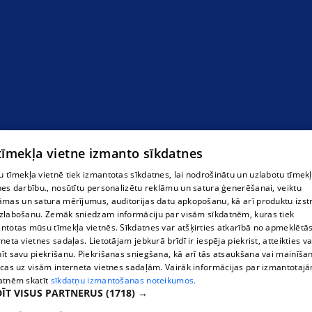
Bērnu autokrēsliņi
 tīmekļa vietne izmanto sīkdatnes
 tīmekļa vietnē tiek izmantotas sīkdatnes, lai nodrošinātu un uzlabotu tīmek
nes darbību., nosūtītu personalizētu reklāmu un satura ģenerēšanai, veiktu
āmas un satura mērījumus, auditorijas datu apkopošanu, kā arī produktu izst
zlabošanu. Zemāk sniedzam informāciju par visām sīkdatnēm, kuras tiek
ntotas mūsu tīmekļa vietnēs. Sīkdatnes var atšķirties atkarībā no apmeklētā
rneta vietnes sadaļas. Lietotājam jebkurā brīdī ir iespēja piekrist, atteikties va
īt savu piekrišanu. Piekrišanas sniegšana, kā arī tās atsaukšana vai mainīša
ecas uz visām interneta vietnes sadaļām. Vairāk informācijas par izmantotaj
atnēm skatīt
sīkdatņu izmantošanas noteikumos.
ĪT VISUS PARTNERUS
(1718) →