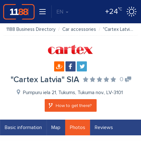
°C
+24
EN
1188 Business Directory
Car accessories
"Cartex Latvia" SIA
"Cartex Latvia" SIA
0
Pumpuru iela 21, Tukums, Tukuma nov., LV-3101
How to get there?
Basic information
Map
Photos
Reviews