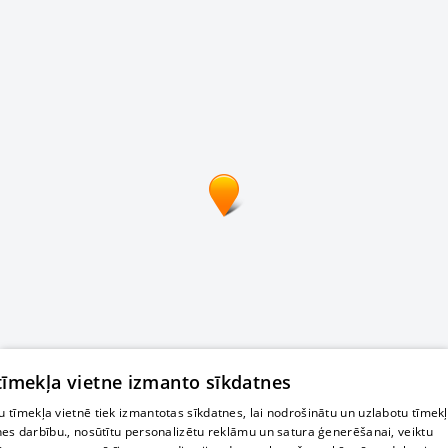
 tīmekļa vietne izmanto sīkdatnes
 tīmekļa vietnē tiek izmantotas sīkdatnes, lai nodrošinātu un uzlabotu tīmek
nes darbību., nosūtītu personalizētu reklāmu un satura ģenerēšanai, veiktu