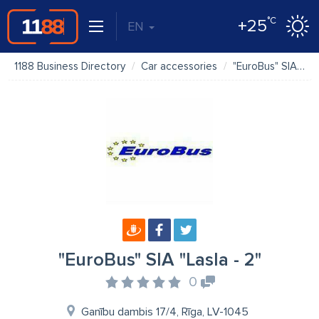
°C
+25
EN
1188 Business Directory
Car accessories
"EuroBus" SIA "Lasla - 2"
"EuroBus" SIA "Lasla - 2"
0
Ganību dambis 17/4, Rīga, LV-1045