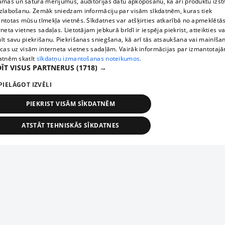
āmas un satura mērījumus, auditorijas datu apkopošanu, kā arī produktu izst
zlabošanu. Zemāk sniedzam informāciju par visām sīkdatnēm, kuras tiek
ntotas mūsu tīmekļa vietnēs. Sīkdatnes var atšķirties atkarībā no apmeklētā
rneta vietnes sadaļas. Lietotājam jebkurā brīdī ir iespēja piekrist, atteikties va
īt savu piekrišanu. Piekrišanas sniegšana, kā arī tās atsaukšana vai mainīša
ecas uz visām interneta vietnes sadaļām. Vairāk informācijas par izmantotaj
atnēm skatīt
sīkdatņu izmantošanas noteikumos.
ĪT VISUS PARTNERUS
(1718) →
PIELĀGOT IZVĒLI
PIEKRIST VISĀM SĪKDATNĒM
ATSTĀT TEHNISKĀS SĪKDATNES
TEHNISKĀS/OBLIGĀTĀS
STATISTIKAS
MĒRĶĒŠANA
FUNKCIONĀLĀS
NEKLASIFICĒTĀS
ehniskās/obligātās
Statistikas
Mērķēšana
Funkcionālās
Neklasificēt