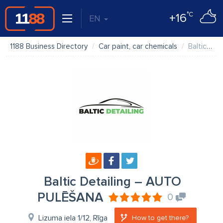
°C
+16
EN
1188 Business Directory
Car paint, car chemicals
Baltic Detailing – AUTO PULĒŠANA
Baltic Detailing – AUTO
PULĒŠANA
0
Lizuma iela 1/12, Rīga
How to get there?