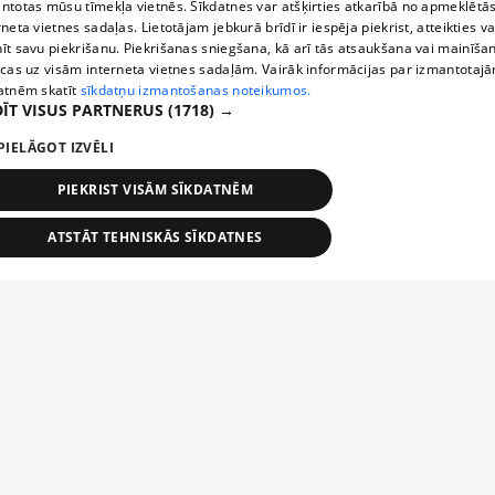
ntotas mūsu tīmekļa vietnēs. Sīkdatnes var atšķirties atkarībā no apmeklētā
rneta vietnes sadaļas. Lietotājam jebkurā brīdī ir iespēja piekrist, atteikties va
īt savu piekrišanu. Piekrišanas sniegšana, kā arī tās atsaukšana vai mainīša
ecas uz visām interneta vietnes sadaļām. Vairāk informācijas par izmantotaj
atnēm skatīt
sīkdatņu izmantošanas noteikumos.
ĪT VISUS PARTNERUS
(1718) →
PIELĀGOT IZVĒLI
PIEKRIST VISĀM SĪKDATNĒM
ATSTĀT TEHNISKĀS SĪKDATNES
TEHNISKĀS/OBLIGĀTĀS
STATISTIKAS
MĒRĶĒŠANA
FUNKCIONĀLĀS
NEKLASIFICĒTĀS
ehniskās/obligātās
Statistikas
Mērķēšana
Funkcionālās
Neklasificēt
niskās/obligātās sīkdatnes nepieciešamas, lai lietotājs varētu brīvi apmeklēt un pārlūk
Add your company
ekļa vietni un izmantot tās piedāvātās iespējas. Bez šīm sīkdatnēm tīmekļa vietne neva