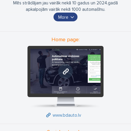
Mēs strādājam jau vairāk nekā 10 gadus un 2024.gadā
apkalpojām vairāk nekā 1000 automašīnu.
More
Mēs piedāvājam auto detailing pakalpojumu, tajā skaitā:
– Virsbūves mazgāšana ar nogulsnes(bituma un dzelzs)
noņemšanu
Home page:
– Virsbūves pulēšana
– Salona ķīmiska tīrīšana
– Lukturu pulēšana
– Aizsargplēves(PPF) un krāsas plēves(vinyl) aplīmēšanā
– Buktes likvidēšana bez krāsošanas
www.bdauto.lv
– Ādas remonts un krāsošana
www.bdauto.lv