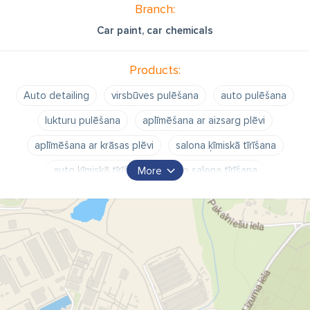
Branch:
Car paint, car chemicals
Products:
Auto detailing
virsbūves pulēšana
auto pulēšana
lukturu pulēšana
aplīmēšana ar aizsarg plēvi
aplīmēšana ar krāsas plēvi
salona ķīmiskā tīrīšana
auto ķīmiskā tīrīšana
auto salona tīrīšana
More
buktes likvidēšana bez krāsošanas
buktes iztaisnošana
ādas remonts
ādas krāsošana
virsbūves mazgāšana
auto mazgāšana
auto salona uzkopšana
Baltic Detailing Shop SIA
Baltic Detailing Auto pulēšana