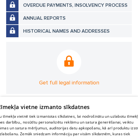
OVERDUE PAYMENTS, INSOLVENCY PROCESS
ANNUAL REPORTS
HISTORICAL NAMES AND ADDRESSES
Get full legal information
 tīmekļa vietne izmanto sīkdatnes
 tīmekļa vietnē tiek izmantotas sīkdatnes, lai nodrošinātu un uzlabotu tīmek
nes darbību., nosūtītu personalizētu reklāmu un satura ģenerēšanai, veiktu
āmas un satura mērījumus, auditorijas datu apkopošanu, kā arī produktu izst
zlabošanu. Zemāk sniedzam informāciju par visām sīkdatnēm, kuras tiek