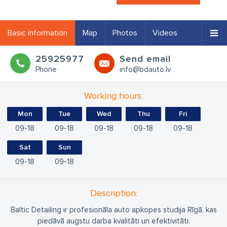
Basic information
Map
Photos
Videos
25925977
Send email
Phone
info@bdauto.lv
Working hours:
Mon
Tue
Wed
Thu
Fri
09
18
09
18
09
18
09
18
09
18
Sat
Sun
09
18
09
18
Description:
Baltic Detailing ir profesionāla auto apkopes studija Rīgā, kas
piedāvā augstu darba kvalitāti un efektivitāti.