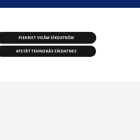
PIEKRIST VISĀM SĪKDATNĒM
ATSTĀT TEHNISKĀS SĪKDATNES
r distribution of 1188 database, its
nformation contained in the database, or
tion in any form is strictly prohibited.
tīmekļa vietne nevarēs pilnvērtīgi darboties un sniegt
 download is prohibited. Reproduction
l published on the website 1188 is
den without the editorial license of 1188