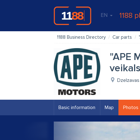
1188 p
EN
1188 Business Directory
Car parts
"APE M
veikal
Dzelzavas i
Basic information
Map
Photos