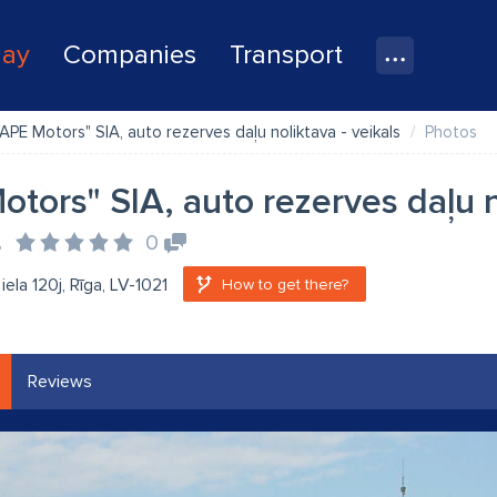
lay
Companies
Transport
"APE Motors" SIA, auto rezerves daļu noliktava - veikals
Photos
otors" SIA, auto rezerves daļu n
s
0
ela 120j, Rīga, LV-1021
How to get there?
Reviews