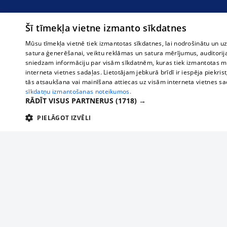
Šī tīmekļa vietne izmanto sīkdatnes
Mūsu tīmekļa vietnē tiek izmantotas sīkdatnes, lai nodrošinātu un u
satura ģenerēšanai, veiktu reklāmas un satura mērījumus, auditorij
sniedzam informāciju par visām sīkdatnēm, kuras tiek izmantotas mū
interneta vietnes sadaļas. Lietotājam jebkurā brīdī ir iespēja piekrist
tās atsaukšana vai mainīšana attiecas uz visām interneta vietnes s
sīkdatņu izmantošanas noteikumos.
RĀDĪT VISUS PARTNERUS
(1718) →
PIELĀGOT IZVĒLI
TEHNISKĀS/OBLIGĀTĀS
STATISTIKAS
M
Tehniskās/
Tehniskās/obligātās sīkdatnes nepieciešamas, lai lietotājs varētu brīvi apm
lietotājam nepieciešamo informāciju.
About us
Compan
Nodrošinātājs
/
Darbības
Advertisement
Buses, t
Nosaukums
Apra