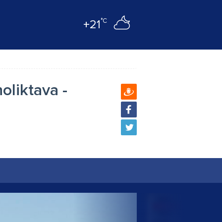
°C
+21
oliktava -