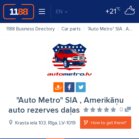
°C
+21
EN
1188 Business Directory
Car parts
"Auto Metro" SIA , Amerikāņu auto rezerves daļas
"Auto Metro" SIA , Amerikāņu
auto rezerves daļas
0
Krasta iela 103, Rīga, LV-1019
How to get there?