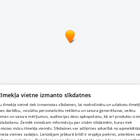
 tīmekļa vietne izmanto sīkdatnes
 tīmekļa vietnē tiek izmantotas sīkdatnes, lai nodrošinātu un uzlabotu tīmek
nes darbību., nosūtītu personalizētu reklāmu un satura ģenerēšanai, veiktu
āmas un satura mērījumus, auditorijas datu apkopošanu, kā arī produktu izst
zlabošanu. Zemāk sniedzam informāciju par visām sīkdatnēm, kuras tiek
ntotas mūsu tīmekļa vietnēs. Sīkdatnes var atšķirties atkarībā no apmeklētā
rneta vietnes sadaļas. Lietotājam jebkurā brīdī ir iespēja piekrist, atteikties va