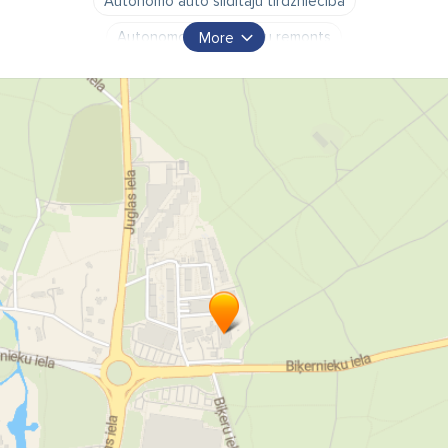
Autonomo auto sildītāju tirdzniecība
Autonomo autosildītāju remonts
More
Autonomo autosildītāju uzstādīšana
Autonomo sildītāju diagnostika
EBERSPACHER diagnostika
EBERSPACHER remonts
WEBASTO
WEBASTO remonts
auto daļas
auto detaļas
auto veikals
autopreces
lietotas rezerves daļas
rezerves daļas
serviss
sildītāji