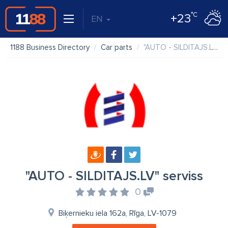
°C
+23
EN
1188 Business Directory
Car parts
"AUTO - SILDITAJS.LV" serviss
"AUTO - SILDITAJS.LV" serviss
0
Biķernieku iela 162a, Rīga, LV-1079