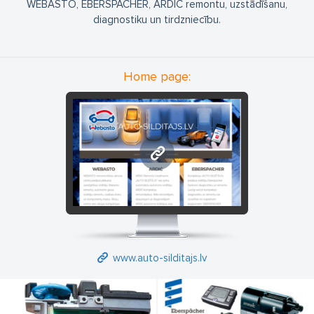
WEBASTO, EBERSPACHER, ARDIC remontu, uzstādīšanu,
diagnostiku un tirdzniecību.
Home page:
www.auto-silditajs.lv
www.auto-silditajs.lv