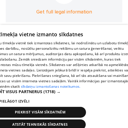
Get full legal information
 tīmekļa vietne izmanto sīkdatnes
 tīmekļa vietnē tiek izmantotas sīkdatnes, lai nodrošinātu un uzlabotu tīmek
nes darbību., nosūtītu personalizētu reklāmu un satura ģenerēšanai, veiktu
āmas un satura mērījumus, auditorijas datu apkopošanu, kā arī produktu izst
zlabošanu. Zemāk sniedzam informāciju par visām sīkdatnēm, kuras tiek
ntotas mūsu tīmekļa vietnēs. Sīkdatnes var atšķirties atkarībā no apmeklētā
rneta vietnes sadaļas. Lietotājam jebkurā brīdī ir iespēja piekrist, atteikties va
īt savu piekrišanu. Piekrišanas sniegšana, kā arī tās atsaukšana vai mainīša
ecas uz visām interneta vietnes sadaļām. Vairāk informācijas par izmantotaj
atnēm skatīt
sīkdatņu izmantošanas noteikumos.
ĪT VISUS PARTNERUS
(1718) →
PIELĀGOT IZVĒLI
PIEKRIST VISĀM SĪKDATNĒM
ATSTĀT TEHNISKĀS SĪKDATNES