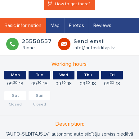
How to get there?
Basic information
Map
Photos
Reviews
25550557
Send email
Phone
info@autosilditajs.lv
Working hours:
Mon
Tue
Wed
Thu
Fri
30
30
30
30
30
09
18
09
18
09
18
09
18
09
18
Sat
Sun
Closed
Closed
Description:
"AUTO-SILDITAJS.LV" autonomo auto sildītāju serviss piedāvā