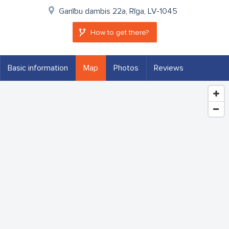
Ganību dambis 22a, Rīga, LV-1045
How to get there?
Basic information
Map
Photos
Reviews