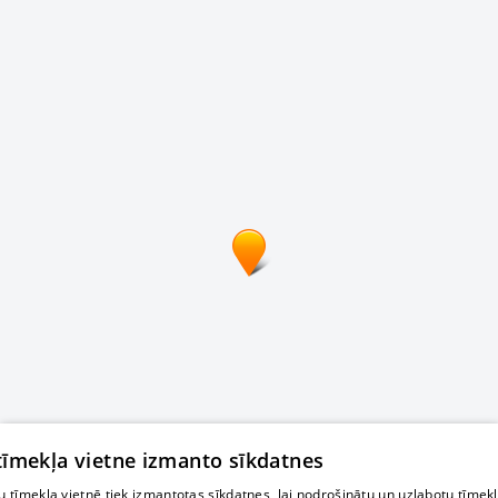
 tīmekļa vietne izmanto sīkdatnes
 tīmekļa vietnē tiek izmantotas sīkdatnes, lai nodrošinātu un uzlabotu tīmek