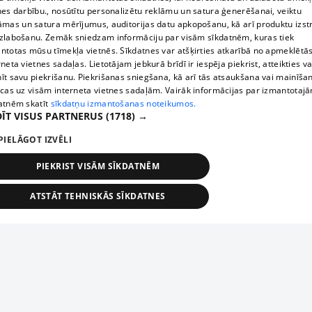
nes darbību., nosūtītu personalizētu reklāmu un satura ģenerēšanai, veiktu
āmas un satura mērījumus, auditorijas datu apkopošanu, kā arī produktu izst
zlabošanu. Zemāk sniedzam informāciju par visām sīkdatnēm, kuras tiek
ntotas mūsu tīmekļa vietnēs. Sīkdatnes var atšķirties atkarībā no apmeklētā
rneta vietnes sadaļas. Lietotājam jebkurā brīdī ir iespēja piekrist, atteikties va
īt savu piekrišanu. Piekrišanas sniegšana, kā arī tās atsaukšana vai mainīša
ecas uz visām interneta vietnes sadaļām. Vairāk informācijas par izmantotaj
atnēm skatīt
sīkdatņu izmantošanas noteikumos.
ĪT VISUS PARTNERUS
(1718) →
PIELĀGOT IZVĒLI
PIEKRIST VISĀM SĪKDATNĒM
ATSTĀT TEHNISKĀS SĪKDATNES
TEHNISKĀS/OBLIGĀTĀS
STATISTIKAS
MĒRĶĒŠANA
FUNKCIONĀLĀS
NEKLASIFICĒTĀS