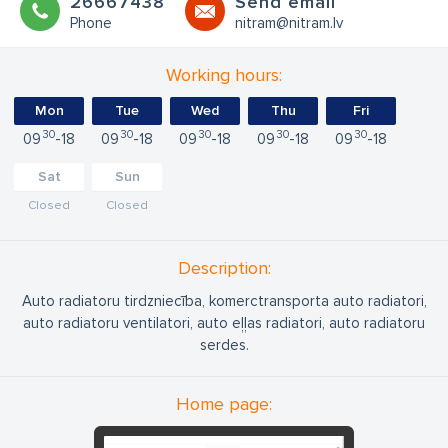
26667438
Send email
Phone
nitram@nitram.lv
Working hours:
Mon
Tue
Wed
Thu
Fri
30
30
30
30
30
09
18
09
18
09
18
09
18
09
18
Sat
Sun
Closed
Closed
Description:
Auto radiatoru tirdzniecība, komerctransporta auto radiatori,
auto radiatoru ventilatori, auto eļļas radiatori, auto radiatoru
serdes.
Home page: