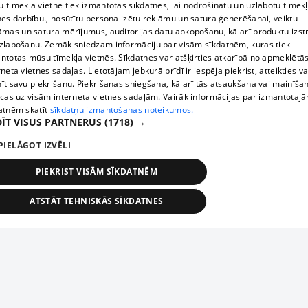
 tīmekļa vietnē tiek izmantotas sīkdatnes, lai nodrošinātu un uzlabotu tīmek
nes darbību., nosūtītu personalizētu reklāmu un satura ģenerēšanai, veiktu
āmas un satura mērījumus, auditorijas datu apkopošanu, kā arī produktu izst
zlabošanu. Zemāk sniedzam informāciju par visām sīkdatnēm, kuras tiek
ntotas mūsu tīmekļa vietnēs. Sīkdatnes var atšķirties atkarībā no apmeklētā
rneta vietnes sadaļas. Lietotājam jebkurā brīdī ir iespēja piekrist, atteikties va
īt savu piekrišanu. Piekrišanas sniegšana, kā arī tās atsaukšana vai mainīša
ecas uz visām interneta vietnes sadaļām. Vairāk informācijas par izmantotaj
atnēm skatīt
sīkdatņu izmantošanas noteikumos.
ĪT VISUS PARTNERUS
(1718) →
PIELĀGOT IZVĒLI
PIEKRIST VISĀM SĪKDATNĒM
ATSTĀT TEHNISKĀS SĪKDATNES
TEHNISKĀS/OBLIGĀTĀS
STATISTIKAS
MĒRĶĒŠANA
FUNKCIONĀLĀS
NEKLASIFICĒTĀS