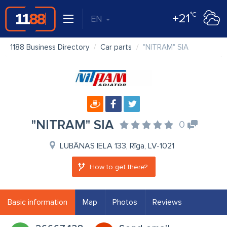
°C
+21
EN
1188 Business Directory
Car parts
"NITRAM" SIA
"NITRAM" SIA
0
LUBĀNAS IELA 133, Rīga, LV-1021
How to get there?
Basic information
Map
Photos
Reviews