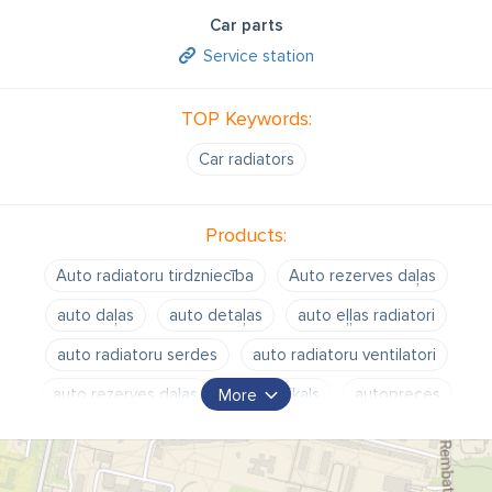
Car parts
Service station
TOP Keywords:
Car radiators
Products:
Auto radiatoru tirdzniecība
Auto rezerves daļas
auto daļas
auto detaļas
auto eļļas radiatori
auto radiatoru serdes
auto radiatoru ventilatori
auto rezerves daļas
auto veikals
autopreces
More
komerctransporta auto radiatori
lietotas rezerves daļas
rezerves daļas