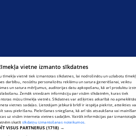
 tīmekļa vietne izmanto sīkdatnes
 tīmekļa vietnē tiek izmantotas sīkdatnes, lai nodrošinātu un uzlabotu tīmek
nes darbību., nosūtītu personalizētu reklāmu un satura ģenerēšanai, veiktu
āmas un satura mērījumus, auditorijas datu apkopošanu, kā arī produktu izst
zlabošanu. Zemāk sniedzam informāciju par visām sīkdatnēm, kuras tiek
ntotas mūsu tīmekļa vietnēs. Sīkdatnes var atšķirties atkarībā no apmeklētā
rneta vietnes sadaļas. Lietotājam jebkurā brīdī ir iespēja piekrist, atteikties va
īt savu piekrišanu. Piekrišanas sniegšana, kā arī tās atsaukšana vai mainīša
ecas uz visām interneta vietnes sadaļām. Vairāk informācijas par izmantotaj
atnēm skatīt
sīkdatņu izmantošanas noteikumos.
ĪT VISUS PARTNERUS
(1718) →