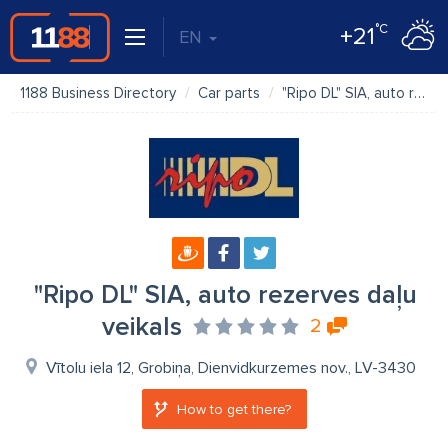
°C
+21
EN
1188 Business Directory
Car parts
"Ripo DL" SIA, auto rezerves daļu veikals
"Ripo DL" SIA, auto rezerves daļu
veikals
2
Vītolu iela 12, Grobiņa, Dienvidkurzemes nov., LV-3430
How to get there?