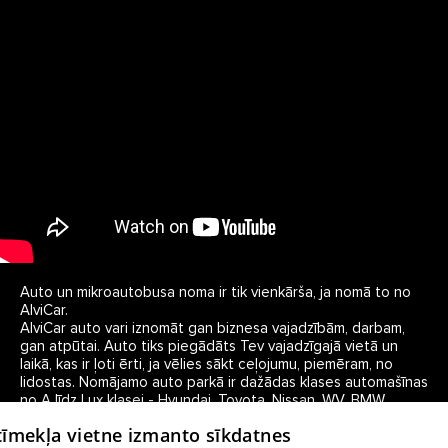
Auto un mikroautobusa noma ir tik vienkārša, ja nomā to no 
AlviCar.

AlviCar auto vari iznomāt gan biznesa vajadzībām, darbam, 
gan atpūtai. Auto tiks piegādāts Tev vajadzīgajā vietā un 
laikā, kas ir ļoti ērti, ja vēlies sākt ceļojumu, piemēram, no 
lidostas. Nomājamo auto parkā ir dažādas klases automašīnas 
no A līdz Lux klasei - Hyundai, Toyota, Nissan, WV, BMW, 
Porsche, Mercedes, Lexus un citi. Ja brauksi kopā ar mazuli, 
 tīmekļa vietne izmanto sīkdatnes
neraizējies, arī bērnu sēdeklītis būs pieejamas Tavā nomas 