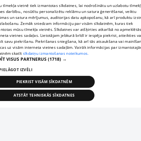
auto, ja to pieteiksi.

 tīmekļa vietnē tiek izmantotas sīkdatnes, lai nodrošinātu un uzlabotu tīmek
Mikroautubusu vari izvēlēties, ja braucēji plānoti vairāk 5-7, 
nes darbību., nosūtītu personalizētu reklāmu un satura ģenerēšanai, veiktu
vai arī nepieciešams pārvest kādu lielāku kravu. 
āmas un satura mērījumus, auditorijas datu apkopošanu, kā arī produktu izst
zlabošanu. Zemāk sniedzam informāciju par visām sīkdatnēm, kuras tiek
ntotas mūsu tīmekļa vietnēs. Sīkdatnes var atšķirties atkarībā no apmeklētā
rneta vietnes sadaļas. Lietotājam jebkurā brīdī ir iespēja piekrist, atteikties va
īt savu piekrišanu. Piekrišanas sniegšana, kā arī tās atsaukšana vai mainīša
ecas uz visām interneta vietnes sadaļām. Vairāk informācijas par izmantotaj
atnēm skatīt
sīkdatņu izmantošanas noteikumos.
ĪT VISUS PARTNERUS
(1718) →
PIELĀGOT IZVĒLI
PIEKRIST VISĀM SĪKDATNĒM
ATSTĀT TEHNISKĀS SĪKDATNES
TEHNISKĀS/OBLIGĀTĀS
STATISTIKAS
MĒRĶĒŠANA
FUNKCIONĀLĀS
NEKLASIFICĒTĀS