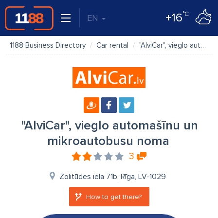
°C
+16
EN
1188 Business Directory
Car rental
"AlviCar", vieglo automašīnu un mikroautobusu noma
"AlviCar", vieglo automašīnu un
mikroautobusu noma
3
Zolitūdes iela 71b, Rīga, LV-1029
How to get there?