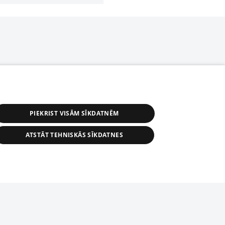
PIEKRIST VISĀM SĪKDATNĒM
ATSTĀT TEHNISKĀS SĪKDATNES
r distribution of 1188 database, its