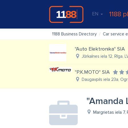
1188 p
EN
1188 Business Directory
Car service 
"Auto Elektronika" SIA
Jūrkalnes iela 12, Rīga, 
"P.K.MOTO" SIA
Daugavpils iela 23a, Ogr
"Amanda L
Margrietas iela 7,