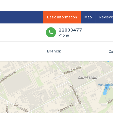
Basic information
Map
Review
22833477
Phone
Branch:
Ca