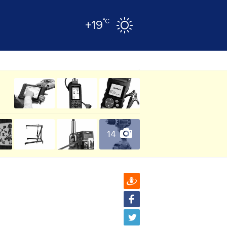
°C
+19
14