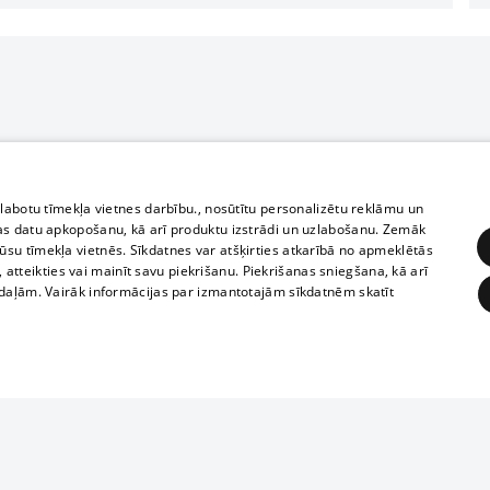
zlabotu tīmekļa vietnes darbību., nosūtītu personalizētu reklāmu un
as datu apkopošanu, kā arī produktu izstrādi un uzlabošanu. Zemāk
su tīmekļa vietnēs. Sīkdatnes var atšķirties atkarībā no apmeklētās
, atteikties vai mainīt savu piekrišanu. Piekrišanas sniegšana, kā arī
adaļām. Vairāk informācijas par izmantotajām sīkdatnēm skatīt
ĒRĶĒŠANA
FUNKCIONĀLĀS
NEKLASIFICĒTĀS
Reproduction, o