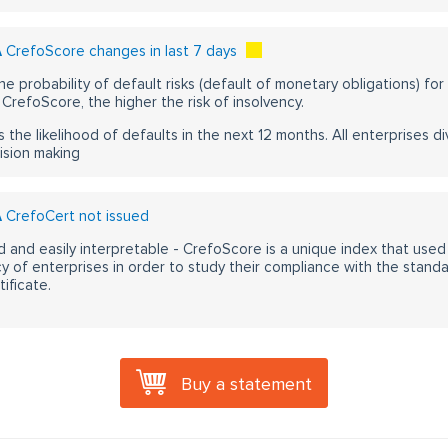
A
CrefoScore changes in last 7 days
he probability of default risks (default of monetary obligations) for
CrefoScore, the higher the risk of insolvency.
s the likelihood of defaults in the next 12 months. All enterprises div
ision making
A
CrefoCert not issued
 and easily interpretable - CrefoScore is a unique index that used
y of enterprises in order to study their compliance with the stand
ificate.
Buy a statement