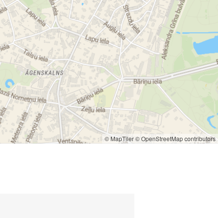
© MapTiler
© OpenStreetMap contributors