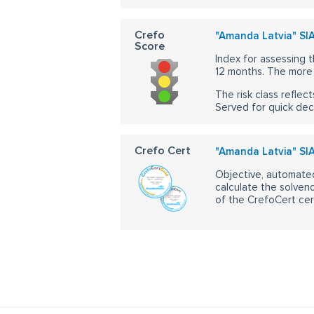
Crefo
"Amanda Latvia" SI
Score
Index for assessing t
12 months. The more 
The risk class reflect
Served for quick dec
Crefo Cert
"Amanda Latvia" SI
Objective, automated
calculate the solvenc
of the CrefoCert cert