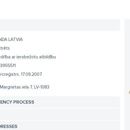
DA LATVIA
trēts
drība ar ierobežotu atbildību
3955511
creģistrs, 17.09.2007
 Margrietas iela 7, LV-1083
VENCY PROCESS
DRESSES