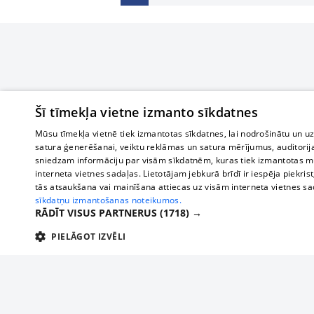
Šī tīmekļa vietne izmanto sīkdatnes
Mūsu tīmekļa vietnē tiek izmantotas sīkdatnes, lai nodrošinātu un u
satura ģenerēšanai, veiktu reklāmas un satura mērījumus, auditorij
sniedzam informāciju par visām sīkdatnēm, kuras tiek izmantotas mū
interneta vietnes sadaļas. Lietotājam jebkurā brīdī ir iespēja piekrist
tās atsaukšana vai mainīšana attiecas uz visām interneta vietnes s
sīkdatņu izmantošanas noteikumos.
RĀDĪT VISUS PARTNERUS
(1718) →
PIELĀGOT IZVĒLI
TEHNISKĀS/OBLIGĀTĀS
STATISTIKAS
M