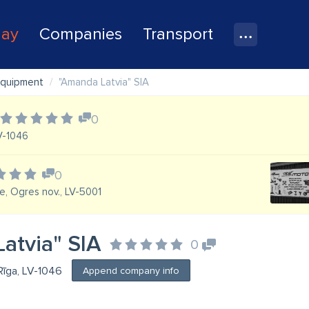
lay
Companies
Transport
equipment
"Amanda Latvia" SIA
0
LV-1046
0
e, Ogres nov., LV-5001
atvia" SIA
0
 Rīga, LV-1046
Append company info