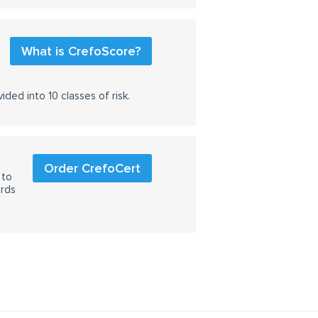
What is CrefoScore?
ided into 10 classes of risk.
Order CrefoCert
 to
ards