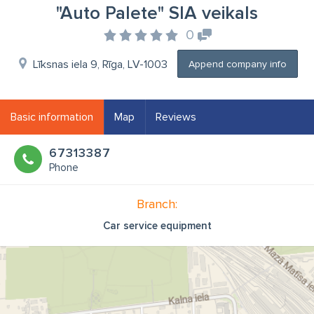
"Auto Palete" SIA veikals
0
Līksnas iela 9, Rīga, LV-1003
Append company info
Basic information
Map
Reviews
67313387
Phone
Branch:
Car service equipment