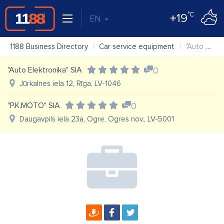
°C
+19
EN
1188 Business Directory
Car service equipment
"Auto Palete" SIA veikals
"Auto Elektronika" SIA
0
Jūrkalnes iela 12, Rīga, LV-1046
"P.K.MOTO" SIA
0
Daugavpils iela 23a, Ogre, Ogres nov., LV-5001