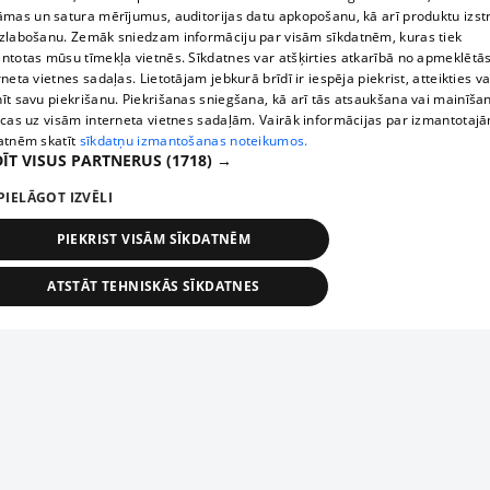
āmas un satura mērījumus, auditorijas datu apkopošanu, kā arī produktu izst
zlabošanu. Zemāk sniedzam informāciju par visām sīkdatnēm, kuras tiek
ntotas mūsu tīmekļa vietnēs. Sīkdatnes var atšķirties atkarībā no apmeklētā
rneta vietnes sadaļas. Lietotājam jebkurā brīdī ir iespēja piekrist, atteikties va
īt savu piekrišanu. Piekrišanas sniegšana, kā arī tās atsaukšana vai mainīša
ecas uz visām interneta vietnes sadaļām. Vairāk informācijas par izmantotaj
atnēm skatīt
sīkdatņu izmantošanas noteikumos.
ĪT VISUS PARTNERUS
(1718) →
PIELĀGOT IZVĒLI
PIEKRIST VISĀM SĪKDATNĒM
ATSTĀT TEHNISKĀS SĪKDATNES
TEHNISKĀS/OBLIGĀTĀS
STATISTIKAS
MĒRĶĒŠANA
FUNKCIONĀLĀS
NEKLASIFICĒTĀS
ehniskās/obligātās
Statistikas
Mērķēšana
Funkcionālās
Neklasificēt