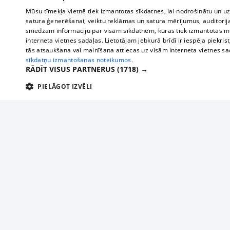
Mūsu tīmekļa vietnē tiek izmantotas sīkdatnes, lai nodrošinātu un u
satura ģenerēšanai, veiktu reklāmas un satura mērījumus, auditorij
sniedzam informāciju par visām sīkdatnēm, kuras tiek izmantotas mū
interneta vietnes sadaļas. Lietotājam jebkurā brīdī ir iespēja piekrist
tās atsaukšana vai mainīšana attiecas uz visām interneta vietnes s
sīkdatņu izmantošanas noteikumos.
RĀDĪT VISUS PARTNERUS
(1718) →
PIELĀGOT IZVĒLI
TEHNISKĀS/OBLIGĀTĀS
STATISTIKAS
M
Tehniskās/
Tehniskās/obligātās sīkdatnes nepieciešamas, lai lietotājs varētu brīvi apm
lietotājam nepieciešamo informāciju.
About us
Compan
Nodrošinātājs
/
Darbības
Advertisement
Buses, t
Nosaukums
Apra
Domēns
ilgums
interna
For business
delfi-adid
delfi.lv
1 gads
Izdev
Bus tick
Tariffs
gdpr
measureadv.com
59
Šis s
Train ti