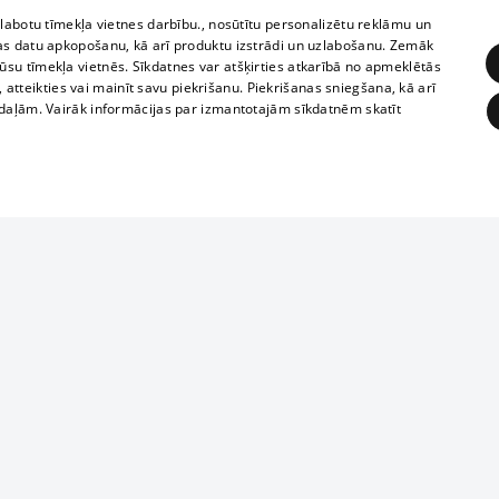
zlabotu tīmekļa vietnes darbību., nosūtītu personalizētu reklāmu un
as datu apkopošanu, kā arī produktu izstrādi un uzlabošanu. Zemāk
su tīmekļa vietnēs. Sīkdatnes var atšķirties atkarībā no apmeklētās
, atteikties vai mainīt savu piekrišanu. Piekrišanas sniegšana, kā arī
adaļām. Vairāk informācijas par izmantotajām sīkdatnēm skatīt
ĒRĶĒŠANA
FUNKCIONĀLĀS
NEKLASIFICĒTĀS
Reproduction, o
obligātās
Statistikas
Mērķēšana
Funkcionālās
Neklasificētās
parts or the i
parts of informa
eklēt un pārlūkot tīmekļa vietni un izmantot tās piedāvātās iespējas. Bez šīm sīkdatnēm 
Also automatic
ies
In the cinemas
of any materia
rains,
TV program
strictly forbid
ksts
tional schedules
website.
Contract rules
ēja norādītais identifikators
ets
360 Ziņas kontakti
īkfails tiek izmantots, lai saglabātu lietotāja piekrišanas statusu sīkdatnēm pašreizējā 
ckets