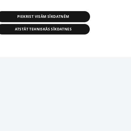
PIEKRIST VISĀM SĪKDATNĒM
ATSTĀT TEHNISKĀS SĪKDATNES
r distribution of 1188 database, its
nformation contained in the database, or
tion in any form is strictly prohibited.
tīmekļa vietne nevarēs pilnvērtīgi darboties un sniegt
 download is prohibited. Reproduction
l published on the website 1188 is
den without the editorial license of 1188
domēnā.