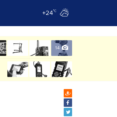
°C
+24
14