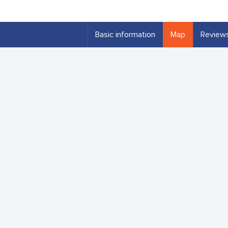
Basic information
Map
Review