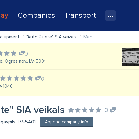
lay
Companies
Transport
equipment
"Auto Palete" SIA veikals
Map
0
e, Ogres nov., LV-5001
0
LV-1046
te" SIA veikals
0
ugavpils, LV-5401
Append company info