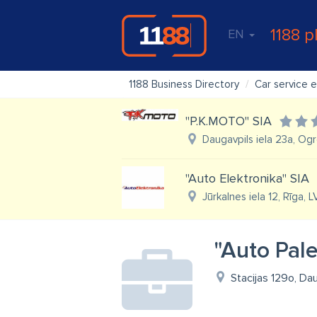
1188 p
EN
1188 Business Directory
Car service 
"P.K.MOTO" SIA
Daugavpils iela 23a, Ogr
"Auto Elektronika" SIA
Jūrkalnes iela 12, Rīga, 
"Auto Pale
Stacijas 129o, Da