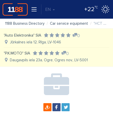
°C
+22
EN
1188 Business Directory
Car service equipment
"HCT Automotive" SIA autoservisa aprīkojums, celtniecības tehnika un līdzekļi, piekabes
"Auto Elektronika" SIA
0
Jūrkalnes iela 12, Rīga, LV-1046
"P.K.MOTO" SIA
0
Daugavpils iela 23a, Ogre, Ogres nov., LV-5001