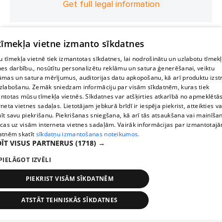
Get full legal information
 tīmekļa vietne izmanto sīkdatnes
 tīmekļa vietnē tiek izmantotas sīkdatnes, lai nodrošinātu un uzlabotu tīmek
nes darbību., nosūtītu personalizētu reklāmu un satura ģenerēšanai, veiktu
āmas un satura mērījumus, auditorijas datu apkopošanu, kā arī produktu izst
zlabošanu. Zemāk sniedzam informāciju par visām sīkdatnēm, kuras tiek
ntotas mūsu tīmekļa vietnēs. Sīkdatnes var atšķirties atkarībā no apmeklētā
rneta vietnes sadaļas. Lietotājam jebkurā brīdī ir iespēja piekrist, atteikties va
īt savu piekrišanu. Piekrišanas sniegšana, kā arī tās atsaukšana vai mainīša
ecas uz visām interneta vietnes sadaļām. Vairāk informācijas par izmantotaj
atnēm skatīt
sīkdatņu izmantošanas noteikumos.
ĪT VISUS PARTNERUS
(1718) →
PIELĀGOT IZVĒLI
PIEKRIST VISĀM SĪKDATNĒM
ATSTĀT TEHNISKĀS SĪKDATNES