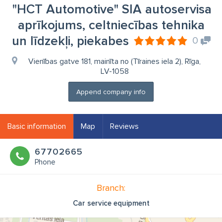
"HCT Automotive" SIA autoservisa
aprīkojums, celtniecības tehnika
un līdzekļi, piekabes
0
Vienības gatve 181, mainīta no (Tīraines iela 2), Rīga,
LV-1058
Append company info
Basic information
Map
Reviews
67702665
Phone
Branch:
Car service equipment