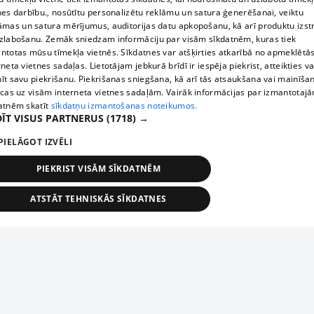
nes darbību., nosūtītu personalizētu reklāmu un satura ģenerēšanai, veiktu
āmas un satura mērījumus, auditorijas datu apkopošanu, kā arī produktu izst
zlabošanu. Zemāk sniedzam informāciju par visām sīkdatnēm, kuras tiek
ntotas mūsu tīmekļa vietnēs. Sīkdatnes var atšķirties atkarībā no apmeklētā
rneta vietnes sadaļas. Lietotājam jebkurā brīdī ir iespēja piekrist, atteikties va
īt savu piekrišanu. Piekrišanas sniegšana, kā arī tās atsaukšana vai mainīša
ecas uz visām interneta vietnes sadaļām. Vairāk informācijas par izmantotaj
atnēm skatīt
sīkdatņu izmantošanas noteikumos.
ĪT VISUS PARTNERUS
(1718) →
PIELĀGOT IZVĒLI
PIEKRIST VISĀM SĪKDATNĒM
ATSTĀT TEHNISKĀS SĪKDATNES
TEHNISKĀS/OBLIGĀTĀS
STATISTIKAS
MĒRĶĒŠANA
FUNKCIONĀLĀS
NEKLASIFICĒTĀS