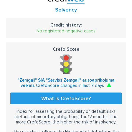
Solvency
Credit history:
No registered negative cases
Crefo Score
"Zemgaļi" SIA "Serviss Zemgaļi" autoaprīkojuma
veikals
CrefoScore changes in last 7 days
What is CrefoScore?
Index for assessing the probability of default risks
(default of monetary obligations) for 12 months. The
more CrefoScore, the higher the risk of insolvency.
The risk class reflects the likelihood of defaults in the