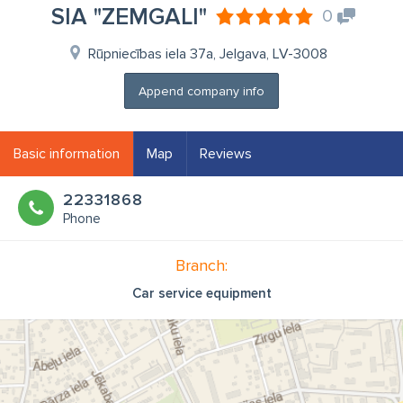
SIA "ZEMGALI"
0
Rūpniecības iela 37a, Jelgava, LV-3008
Append company info
Basic information
Map
Reviews
22331868
Phone
Branch:
Car service equipment