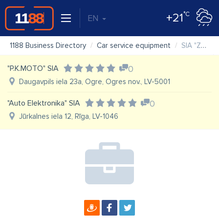
°C
+21
EN
1188 Business Directory
Car service equipment
SIA "ZEMGALI"
"P.K.MOTO" SIA
0
Daugavpils iela 23a, Ogre, Ogres nov., LV-5001
"Auto Elektronika" SIA
0
Jūrkalnes iela 12, Rīga, LV-1046