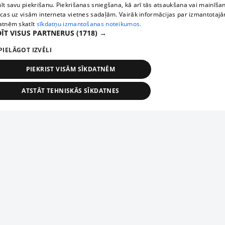
īt savu piekrišanu. Piekrišanas sniegšana, kā arī tās atsaukšana vai mainīša
ecas uz visām interneta vietnes sadaļām. Vairāk informācijas par izmantotaj
atnēm skatīt
sīkdatņu izmantošanas noteikumos.
ĪT VISUS PARTNERUS
(1718) →
PIELĀGOT IZVĒLI
PIEKRIST VISĀM SĪKDATNĒM
ATSTĀT TEHNISKĀS SĪKDATNES
TEHNISKĀS/OBLIGĀTĀS
STATISTIKAS
MĒRĶĒŠANA
FUNKCIONĀLĀS
NEKLASIFICĒTĀS
ehniskās/obligātās
Statistikas
Mērķēšana
Funkcionālās
Neklasificēt
niskās/obligātās sīkdatnes nepieciešamas, lai lietotājs varētu brīvi apmeklēt un pārlūk
Add your company
ekļa vietni un izmantot tās piedāvātās iespējas. Bez šīm sīkdatnēm tīmekļa vietne neva
nvērtīgi darboties un sniegt lietotājam nepieciešamo informāciju.
If your company is not in our database, please fill in a