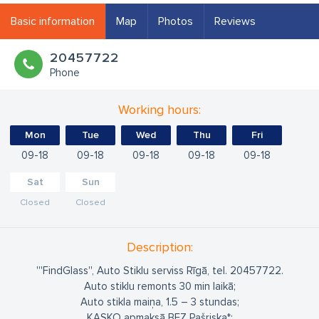
Basic information
Map
Photos
Reviews
20457722
Phone
Working hours:
Mon
Tue
Wed
Thu
Fri
09
18
09
18
09
18
09
18
09
18
Sat
Sun
Closed
Closed
Description:
'''FindGlass'', Auto Stiklu serviss Rīgā, tel. 20457722.
Auto stiklu remonts 30 min laikā;
Auto stikla maiņa, 1.5 – 3 stundas;
KASKO apmaksā BEZ Pašriska*;