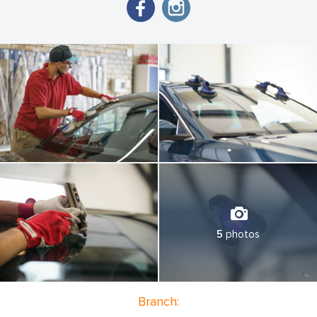
remontdarbiem, lai nodrošinātu tikai visaugstāko auto stiklu
servisa kvalitāti!
Kameras ADAS kalibrēšana tiek veikta uz jaunākā Hella Mega
Macs X stenda ievērojot visas OEM auto ražotāju norādes.
Kalibrēšana tiek veikta, lai nodrošinātu kameras precīzu darbību
pēc vējstikla maiņas vai citiem remontdarbiem. Tas ir ļoti svarīgi
priekš tādām sistēmām kā adaptīvā kruīza kontrole un
automātiskā avārijas bremzēšana.
*Pašrisks tiek noteikts saskaņā ar KASKO polises noteikumiem.
5
photos
Branch: