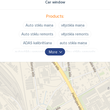
Car window
Products:
Auto stiklu maiņa
vējstikla maiņa
Auto stiklu remonts
vējstikla remonts
ADAS kalibrēšana
auto stikla maiņa
autostiklu remonts
automašīnu stiklu remonts
More
vējstikla remonts
vējstiklu remonts
vējstikla maiņa
vējstiklu maiņa
auto stiklu maiņa cenas
auto stikla maiņa cena
autostiklu remonts
vējstikla maiņa cena
stiklu maiņa
stiklu maiņa auto
stiklu remonts
auto stiklu serviss
auto vējstikla maiņa
auto logu maiņa