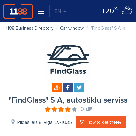
°C
+20
EN
1188 Business Directory
Car window
"FindGlass" SIA, autostiklu serviss
"FindGlass" SIA, autostiklu serviss
0
Pildas iela 8, Rīga, LV-1035
How to get there?