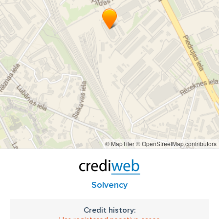
autostiklu serviss
auto stiklu plaisu remonts cena
vejstikla maina
priekšējā stikla maiņa cena
auto vējstiklu remonts
priekšējā stikla maiņa
auto vējstiklu maiņa
auto logu remonts
auto priekšējā stikla maiņa cena
auto stikla plaisu remonts
auto stiklu nomaiņa
auto stiklu remonts cenas
mašīnas stikla maiņa
priekšējā vējstikla maiņa
stikla plaisu remonts
© MapTiler
© OpenStreetMap contributors
vējstikla remonts cena
vējstiklu labošana
Rīgā
Pildas ielā
Solvency
Credit history: