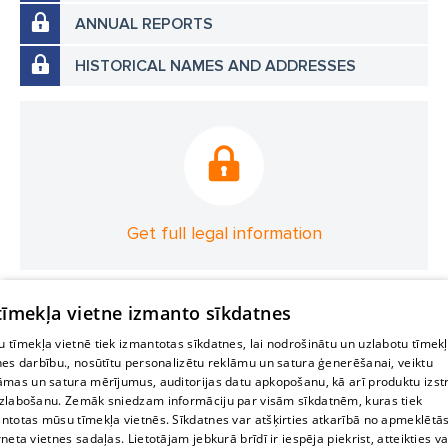
ANNUAL REPORTS
HISTORICAL NAMES AND ADDRESSES
Get full legal information
 tīmekļa vietne izmanto sīkdatnes
 tīmekļa vietnē tiek izmantotas sīkdatnes, lai nodrošinātu un uzlabotu tīmek
nes darbību., nosūtītu personalizētu reklāmu un satura ģenerēšanai, veiktu
āmas un satura mērījumus, auditorijas datu apkopošanu, kā arī produktu izst
zlabošanu. Zemāk sniedzam informāciju par visām sīkdatnēm, kuras tiek
ntotas mūsu tīmekļa vietnēs. Sīkdatnes var atšķirties atkarībā no apmeklētā
rneta vietnes sadaļas. Lietotājam jebkurā brīdī ir iespēja piekrist, atteikties va