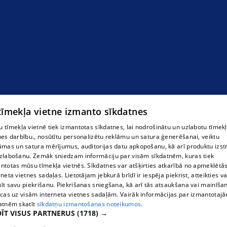
 tīmekļa vietne izmanto sīkdatnes
 tīmekļa vietnē tiek izmantotas sīkdatnes, lai nodrošinātu un uzlabotu tīmek
nes darbību., nosūtītu personalizētu reklāmu un satura ģenerēšanai, veiktu
āmas un satura mērījumus, auditorijas datu apkopošanu, kā arī produktu izst
Kāpņu izgatavošana
zlabošanu. Zemāk sniedzam informāciju par visām sīkdatnēm, kuras tiek
ntotas mūsu tīmekļa vietnēs. Sīkdatnes var atšķirties atkarībā no apmeklētā
rneta vietnes sadaļas. Lietotājam jebkurā brīdī ir iespēja piekrist, atteikties va
īt savu piekrišanu. Piekrišanas sniegšana, kā arī tās atsaukšana vai mainīša
ecas uz visām interneta vietnes sadaļām. Vairāk informācijas par izmantotaj
atnēm skatīt
sīkdatņu izmantošanas noteikumos.
ĪT VISUS PARTNERUS
(1718) →