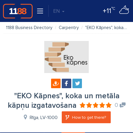
°C
+11
EN
1188 Business Directory
Carpentry
"EKO Kāpnes", koka un metāla kāpņu izgatavošana
"EKO Kāpnes", koka un metāla
kāpņu izgatavošana
0
Rīga, LV-1000
How to get there?