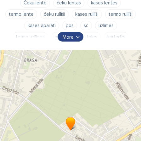
Čeku lente
čeku lentas
kases lentes
termo lente
čeku rullīši
kases rullīši
termo rullīši
kases aparāti
pos
sc
uzlīmes
termo uzlīmes
marķēšanas pistoles
kartridžs
More
kartridži
POS sistēmas
elektroniskie tirdzniecības svari
printeri
svītrukodi
skaneri
skeneri
lasītāji
CHD
Zebra
tehniskā apkalpošana
SAM4S
kases aparātu tirdzniecība
kases aparātu remonts
kases aparātu apkalpošana
kases aparātu programmēšana
kases aparātu eiroprogrammēšana
kases aparātu pārdošana
kases aparātu plombēšana