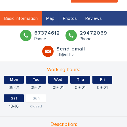
Basic information
Map
Photos
Reviews
67374612
29472069
Phone
Phone
Send email
ctl@ctl.lv
Working hours:
Mon
Tue
Wed
Thu
Fri
09
21
09
21
09
21
09
21
09
21
Sat
Sun
10
16
Closed
Description: