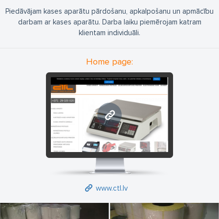
Piedāvājam kases aparātu pārdošanu, apkalpošanu un apmācību
darbam ar kases aparātu. Darba laiku piemērojam katram
klientam individuāli.
Home page:
www.ctl.lv
www.ctl.lv