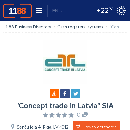
°C
+22
EN
1188 Business Directory
Cash registers, systems
"Concept trade in Latvia" SIA
"Concept trade in Latvia" SIA
0
Senču iela 4, Rīga, LV-1012
How to get there?