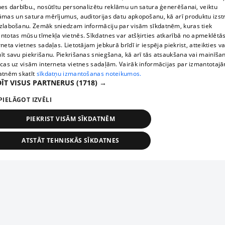
nes darbību., nosūtītu personalizētu reklāmu un satura ģenerēšanai, veiktu
āmas un satura mērījumus, auditorijas datu apkopošanu, kā arī produktu izst
zlabošanu. Zemāk sniedzam informāciju par visām sīkdatnēm, kuras tiek
ntotas mūsu tīmekļa vietnēs. Sīkdatnes var atšķirties atkarībā no apmeklētā
rneta vietnes sadaļas. Lietotājam jebkurā brīdī ir iespēja piekrist, atteikties va
īt savu piekrišanu. Piekrišanas sniegšana, kā arī tās atsaukšana vai mainīša
ecas uz visām interneta vietnes sadaļām. Vairāk informācijas par izmantotaj
atnēm skatīt
sīkdatņu izmantošanas noteikumos.
ĪT VISUS PARTNERUS
(1718) →
PIELĀGOT IZVĒLI
PIEKRIST VISĀM SĪKDATNĒM
ATSTĀT TEHNISKĀS SĪKDATNES
TEHNISKĀS/OBLIGĀTĀS
STATISTIKAS
MĒRĶĒŠANA
FUNKCIONĀLĀS
NEKLASIFICĒTĀS