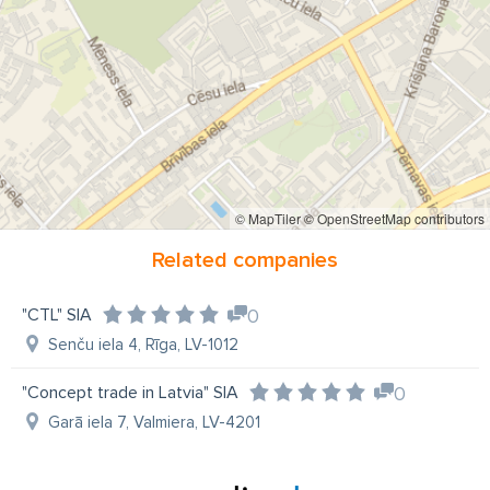
hibrida kases aparāti
kases aparāti ar elektronisko kontrollenti
kases aparāti Rīgā
kases aparātu remonts Rīgā
CTL
SIA CTL
CTL.LV
© MapTiler
© OpenStreetMap contributors
Related companies
"CTL" SIA
0
Senču iela 4, Rīga, LV-1012
"Concept trade in Latvia" SIA
0
Garā iela 7, Valmiera, LV-4201