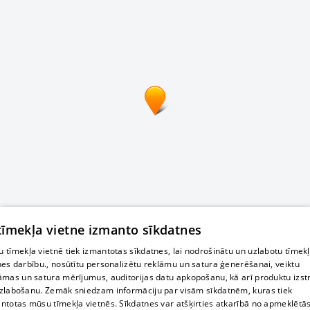
 tīmekļa vietne izmanto sīkdatnes
 tīmekļa vietnē tiek izmantotas sīkdatnes, lai nodrošinātu un uzlabotu tīmek
nes darbību., nosūtītu personalizētu reklāmu un satura ģenerēšanai, veiktu
āmas un satura mērījumus, auditorijas datu apkopošanu, kā arī produktu izst
zlabošanu. Zemāk sniedzam informāciju par visām sīkdatnēm, kuras tiek
ntotas mūsu tīmekļa vietnēs. Sīkdatnes var atšķirties atkarībā no apmeklētā