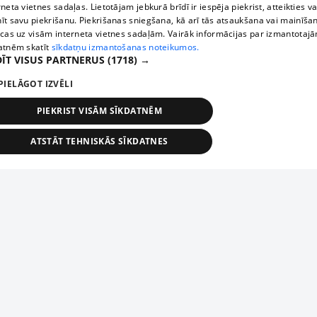
rneta vietnes sadaļas. Lietotājam jebkurā brīdī ir iespēja piekrist, atteikties va
īt savu piekrišanu. Piekrišanas sniegšana, kā arī tās atsaukšana vai mainīša
ecas uz visām interneta vietnes sadaļām. Vairāk informācijas par izmantotaj
atnēm skatīt
sīkdatņu izmantošanas noteikumos.
ĪT VISUS PARTNERUS
(1718) →
PIELĀGOT IZVĒLI
PIEKRIST VISĀM SĪKDATNĒM
ATSTĀT TEHNISKĀS SĪKDATNES
TEHNISKĀS/OBLIGĀTĀS
STATISTIKAS
MĒRĶĒŠANA
FUNKCIONĀLĀS
NEKLASIFICĒTĀS
ehniskās/obligātās
Statistikas
Mērķēšana
Funkcionālās
Neklasificēt
niskās/obligātās sīkdatnes nepieciešamas, lai lietotājs varētu brīvi apmeklēt un pārlūk
Add your company
ekļa vietni un izmantot tās piedāvātās iespējas. Bez šīm sīkdatnēm tīmekļa vietne neva
nvērtīgi darboties un sniegt lietotājam nepieciešamo informāciju.