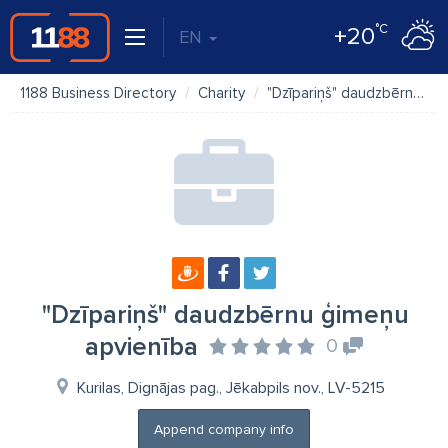
°C
+20
EN
1188 Business Directory
Charity
"Dzīpariņš" daudzbērnu ģimeņu apvienība
"Dzīpariņš" daudzbērnu ģimeņu
apvienība
0
Kurilas, Dignājas pag., Jēkabpils nov., LV-5215
Append company info