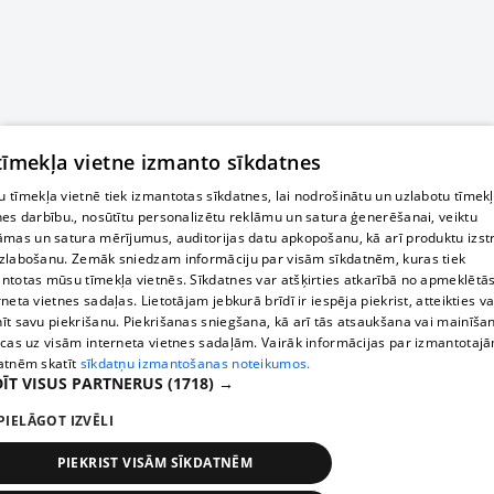
 tīmekļa vietne izmanto sīkdatnes
 tīmekļa vietnē tiek izmantotas sīkdatnes, lai nodrošinātu un uzlabotu tīmek
nes darbību., nosūtītu personalizētu reklāmu un satura ģenerēšanai, veiktu
āmas un satura mērījumus, auditorijas datu apkopošanu, kā arī produktu izst
zlabošanu. Zemāk sniedzam informāciju par visām sīkdatnēm, kuras tiek
ntotas mūsu tīmekļa vietnēs. Sīkdatnes var atšķirties atkarībā no apmeklētā
rneta vietnes sadaļas. Lietotājam jebkurā brīdī ir iespēja piekrist, atteikties va
īt savu piekrišanu. Piekrišanas sniegšana, kā arī tās atsaukšana vai mainīša
ecas uz visām interneta vietnes sadaļām. Vairāk informācijas par izmantotaj
atnēm skatīt
sīkdatņu izmantošanas noteikumos.
ĪT VISUS PARTNERUS
(1718) →
PIELĀGOT IZVĒLI
PIEKRIST VISĀM SĪKDATNĒM