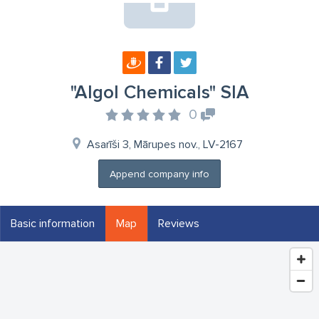
"Algol Chemicals" SIA
0
Asarīši 3, Mārupes nov., LV-2167
Append company info
Basic information
Map
Reviews