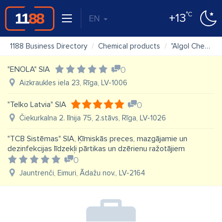
°C
+13
EN
1188 Business Directory
Chemical products
"Algol Chemicals" SIA
"ENOLA" SIA
0
Aizkraukles iela 23, Rīga, LV-1006
"Telko Latvia" SIA
0
Čiekurkalna 2. līnija 75, 2.stāvs, Rīga, LV-1026
"TCB Sistēmas" SIA, Ķīmiskās preces, mazgājamie un
dezinfekcijas līdzekļi pārtikas un dzērienu ražotājiem
0
Jauntrenči, Eimuri, Ādažu nov., LV-2164