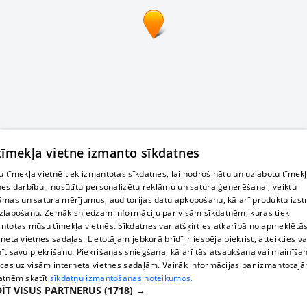
 tīmekļa vietne izmanto sīkdatnes
 tīmekļa vietnē tiek izmantotas sīkdatnes, lai nodrošinātu un uzlabotu tīmek
nes darbību., nosūtītu personalizētu reklāmu un satura ģenerēšanai, veiktu
āmas un satura mērījumus, auditorijas datu apkopošanu, kā arī produktu izst
zlabošanu. Zemāk sniedzam informāciju par visām sīkdatnēm, kuras tiek
ntotas mūsu tīmekļa vietnēs. Sīkdatnes var atšķirties atkarībā no apmeklētā
rneta vietnes sadaļas. Lietotājam jebkurā brīdī ir iespēja piekrist, atteikties va
īt savu piekrišanu. Piekrišanas sniegšana, kā arī tās atsaukšana vai mainīša
ecas uz visām interneta vietnes sadaļām. Vairāk informācijas par izmantotaj
atnēm skatīt
sīkdatņu izmantošanas noteikumos.
ĪT VISUS PARTNERUS
(1718) →