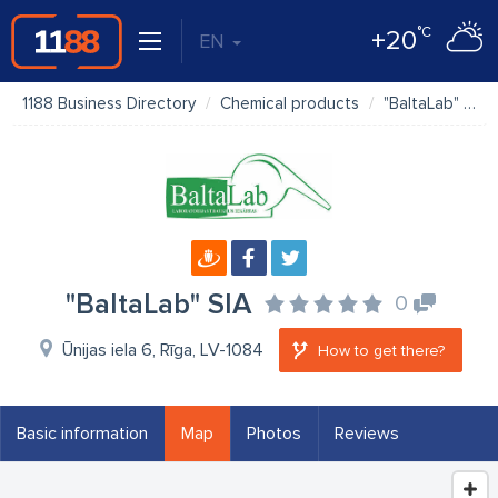
°C
+20
EN
1188 Business Directory
Chemical products
"BaltaLab" SIA
"BaltaLab" SIA
0
Ūnijas iela 6, Rīga, LV-1084
How to get there?
Basic information
Map
Photos
Reviews