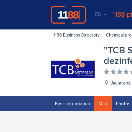
1188 p
EN
1188 Business Directory
Chemical pr
"TCB S
dezinf
Jauntrenči
Basic information
Map
Photos