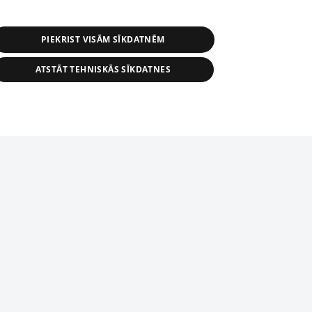
PIEKRIST VISĀM SĪKDATNĒM
ATSTĀT TEHNISKĀS SĪKDATNES
r distribution of 1188 database, its
nformation contained in the database, or
tion in any form is strictly prohibited.
tīmekļa vietne nevarēs pilnvērtīgi darboties un sniegt
 download is prohibited. Reproduction
l published on the website 1188 is
den without the editorial license of 1188
domēnā.