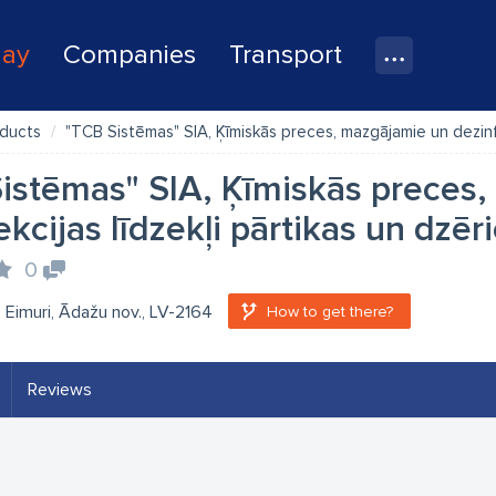
lay
Companies
Transport
oducts
"TCB Sistēmas" SIA, Ķīmiskās preces, mazgājamie un dezinfekcija
istēmas" SIA, Ķīmiskās preces
ekcijas līdzekļi pārtikas un dzēr
0
, Eimuri, Ādažu nov., LV-2164
How to get there?
Reviews