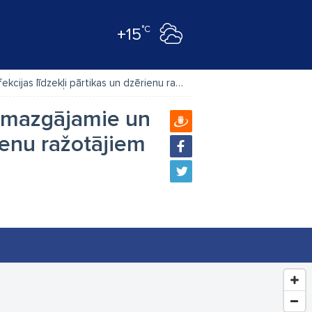
°C
+15
s līdzekļi pārtikas un dzērienu ražotājiem
Map
, mazgājamie un
ienu ražotājiem