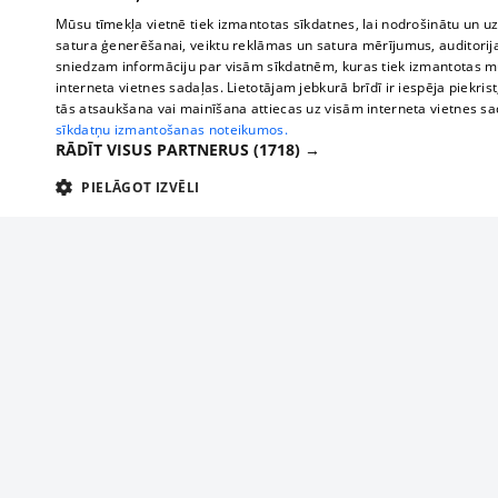
Mūsu tīmekļa vietnē tiek izmantotas sīkdatnes, lai nodrošinātu un u
satura ģenerēšanai, veiktu reklāmas un satura mērījumus, auditorij
sniedzam informāciju par visām sīkdatnēm, kuras tiek izmantotas mū
interneta vietnes sadaļas. Lietotājam jebkurā brīdī ir iespēja piekrist
tās atsaukšana vai mainīšana attiecas uz visām interneta vietnes s
sīkdatņu izmantošanas noteikumos.
RĀDĪT VISUS PARTNERUS
(1718) →
PIELĀGOT IZVĒLI
TEHNISKĀS/OBLIGĀTĀS
STATISTIKAS
M
Tehniskās/
Tehniskās/obligātās sīkdatnes nepieciešamas, lai lietotājs varētu brīvi apm
lietotājam nepieciešamo informāciju.
About us
Compan
Nodrošinātājs
/
Darbības
Advertisement
Buses, t
Nosaukums
Apra
Domēns
ilgums
interna
For business
delfi-adid
delfi.lv
1 gads
Izdev
Bus tick
Tariffs
gdpr
measureadv.com
59
Šis s
Train ti