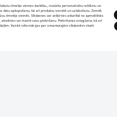
zlabotu tīmekļa vietnes darbību., nosūtītu personalizētu reklāmu un
as datu apkopošanu, kā arī produktu izstrādi un uzlabošanu. Zemāk
su tīmekļa vietnēs. Sīkdatnes var atšķirties atkarībā no apmeklētās
, atteikties vai mainīt savu piekrišanu. Piekrišanas sniegšana, kā arī
adaļām. Vairāk informācijas par izmantotajām sīkdatnēm skatīt
ĒRĶĒŠANA
FUNKCIONĀLĀS
NEKLASIFICĒTĀS
Reproduction, o
obligātās
Statistikas
Mērķēšana
Funkcionālās
Neklasificētās
parts or the i
parts of informa
eklēt un pārlūkot tīmekļa vietni un izmantot tās piedāvātās iespējas. Bez šīm sīkdatnēm 
Also automatic
ies
In the cinemas
of any materia
rains,
TV program
strictly forbid
ksts
tional schedules
website.
Contract rules
ēja norādītais identifikators
ets
360 Ziņas kontakti
īkfails tiek izmantots, lai saglabātu lietotāja piekrišanas statusu sīkdatnēm pašreizējā 
ckets