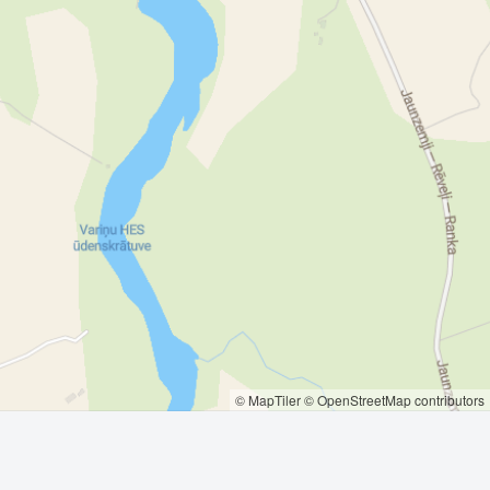
© MapTiler
© OpenStreetMap contributors