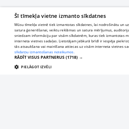
Šī tīmekļa vietne izmanto sīkdatnes
Mūsu tīmekļa vietnē tiek izmantotas sīkdatnes, lai nodrošinātu un u
satura ģenerēšanai, veiktu reklāmas un satura mērījumus, auditorij
sniedzam informāciju par visām sīkdatnēm, kuras tiek izmantotas mū
interneta vietnes sadaļas. Lietotājam jebkurā brīdī ir iespēja piekrist
tās atsaukšana vai mainīšana attiecas uz visām interneta vietnes s
sīkdatņu izmantošanas noteikumos.
RĀDĪT VISUS PARTNERUS
(1718) →
PIELĀGOT IZVĒLI
TEHNISKĀS/OBLIGĀTĀS
STATISTIKAS
M
Tehniskās/
Tehniskās/obligātās sīkdatnes nepieciešamas, lai lietotājs varētu brīvi apm
lietotājam nepieciešamo informāciju.
About us
Compan
Nodrošinātājs
/
Darbības
Advertisement
Buses, t
Nosaukums
Apra