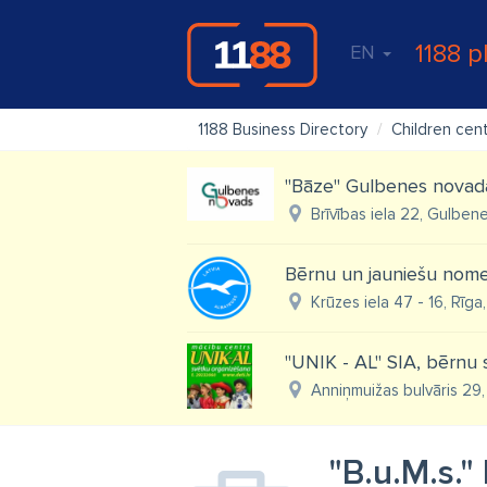
1188 p
EN
1188 Business Directory
Children cen
"Bāze" Gulbenes novada
Brīvības iela 22, Gulben
Bērnu un jauniešu nome
Krūzes iela 47 - 16, Rīga
"UNIK - AL" SIA, bērnu s
Anniņmuižas bulvāris 29, 
"B.u.M.s."