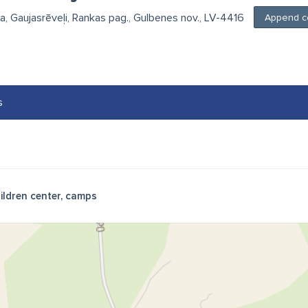
, Gaujasrēveļi, Rankas pag., Gulbenes nov., LV-4416
Append c
s
ildren center, camps