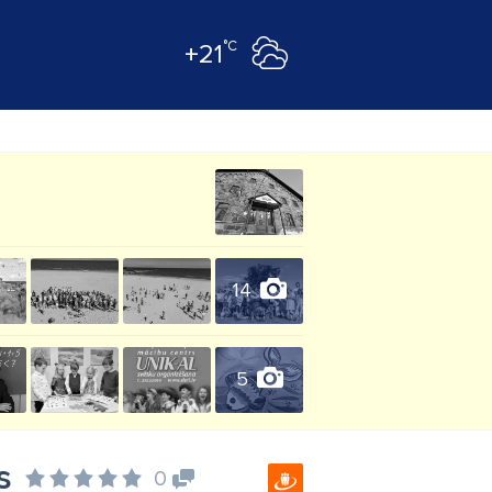
°C
+21
14
5
s
0