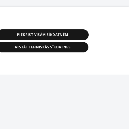
PIEKRIST VISĀM SĪKDATNĒM
ATSTĀT TEHNISKĀS SĪKDATNES
r distribution of 1188 database, its
nformation contained in the database, or
tion in any form is strictly prohibited.
tīmekļa vietne nevarēs pilnvērtīgi darboties un sniegt
 download is prohibited. Reproduction
l published on the website 1188 is
den without the editorial license of 1188