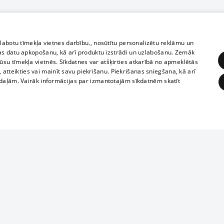
zlabotu tīmekļa vietnes darbību., nosūtītu personalizētu reklāmu un
as datu apkopošanu, kā arī produktu izstrādi un uzlabošanu. Zemāk
su tīmekļa vietnēs. Sīkdatnes var atšķirties atkarībā no apmeklētās
, atteikties vai mainīt savu piekrišanu. Piekrišanas sniegšana, kā arī
adaļām. Vairāk informācijas par izmantotajām sīkdatnēm skatīt
ĒRĶĒŠANA
FUNKCIONĀLĀS
NEKLASIFICĒTĀS
Reproduction, o
obligātās
Statistikas
Mērķēšana
Funkcionālās
Neklasificētās
parts or the i
parts of informa
eklēt un pārlūkot tīmekļa vietni un izmantot tās piedāvātās iespējas. Bez šīm sīkdatnēm 
Also automatic
ies
In the cinemas
of any materia
rains,
TV program
strictly forbid
ksts