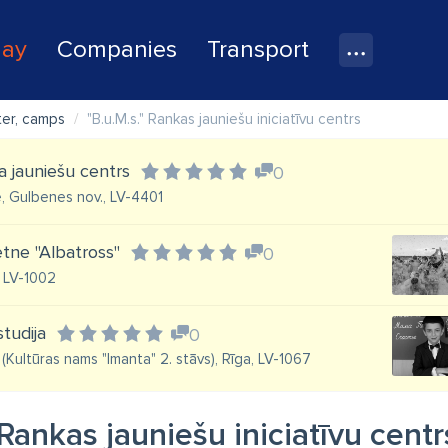
lay
Companies
Transport
ter, camps
"B.u.M.s." Rankas jauniešu iniciatīvu centrs
 jauniešu centrs
0
e, Gulbenes nov., LV-4401
tne "Albatross"
0
, LV-1002
tudija
0
(Kultūras nams "Imanta" 2. stāvs), Rīga, LV-1067
 Rankas jauniešu iniciatīvu centr