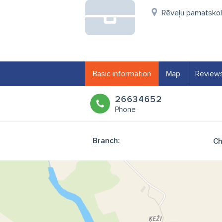
Rēveļu pamatskola
Basic information
Map
Review
26634652
Phone
Branch:
Ch