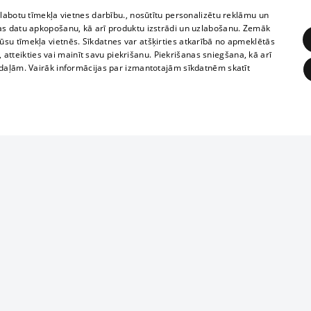
zlabotu tīmekļa vietnes darbību., nosūtītu personalizētu reklāmu un
as datu apkopošanu, kā arī produktu izstrādi un uzlabošanu. Zemāk
su tīmekļa vietnēs. Sīkdatnes var atšķirties atkarībā no apmeklētās
, atteikties vai mainīt savu piekrišanu. Piekrišanas sniegšana, kā arī
adaļām. Vairāk informācijas par izmantotajām sīkdatnēm skatīt
ĒRĶĒŠANA
FUNKCIONĀLĀS
NEKLASIFICĒTĀS
Reproduction, o
obligātās
Statistikas
Mērķēšana
Funkcionālās
Neklasificētās
parts or the i
parts of informa
eklēt un pārlūkot tīmekļa vietni un izmantot tās piedāvātās iespējas. Bez šīm sīkdatnēm 
Also automatic
ies
In the cinemas
of any materia
rains,
TV program
strictly forbid
ksts
tional schedules
website.
Contract rules
ēja norādītais identifikators
ets
360 Ziņas kontakti
īkfails tiek izmantots, lai saglabātu lietotāja piekrišanas statusu sīkdatnēm pašreizējā 
ckets