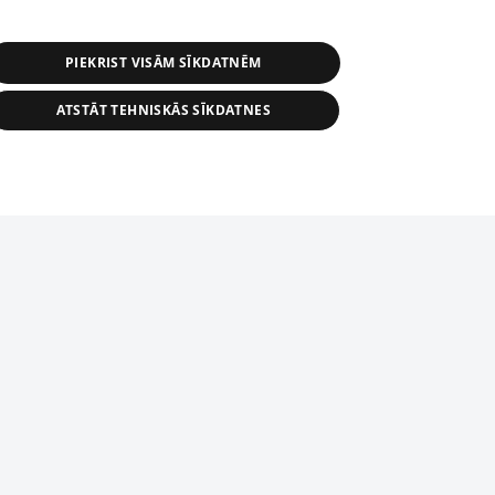
PIEKRIST VISĀM SĪKDATNĒM
ATSTĀT TEHNISKĀS SĪKDATNES
r distribution of 1188 database, its
nformation contained in the database, or
tion in any form is strictly prohibited.
tīmekļa vietne nevarēs pilnvērtīgi darboties un sniegt
 download is prohibited. Reproduction
l published on the website 1188 is
den without the editorial license of 1188
domēnā.