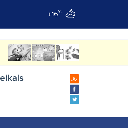
°C
+16
eikals