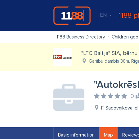
1188 p
EN
1188 Business Directory
Children goo
"LTC Baltija" SIA, bērnu
Ganību dambis 30m, Rīg
"Autokrēsl
0
F. Sadovņikova ie
Basic information
Map
Review