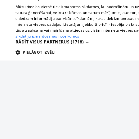
Mūsu tīmekļa vietnē tiek izmantotas sīkdatnes, lai nodrošinātu un u
satura ģenerēšanai, veiktu reklāmas un satura mērījumus, auditorij
sniedzam informāciju par visām sīkdatnēm, kuras tiek izmantotas mū
interneta vietnes sadaļas. Lietotājam jebkurā brīdī ir iespēja piekrist
tās atsaukšana vai mainīšana attiecas uz visām interneta vietnes s
sīkdatņu izmantošanas noteikumos.
RĀDĪT VISUS PARTNERUS
(1718) →
PIELĀGOT IZVĒLI
TEHNISKĀS/OBLIGĀTĀS
STATISTIKAS
M
Tehniskās/
Tehniskās/obligātās sīkdatnes nepieciešamas, lai lietotājs varētu brīvi apm
lietotājam nepieciešamo informāciju.
About us
Compan
Nodrošinātājs
/
Darbības
Advertisement
Buses, t
Nosaukums
Apra
Domēns
ilgums
interna
For business
delfi-adid
delfi.lv
1 gads
Izdev
Bus tick
Tariffs
gdpr
measureadv.com
59
Šis s
Train ti