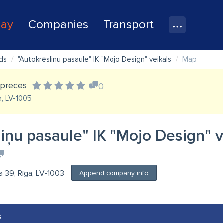
lay
Companies
Transport
ds
"Autokrēsliņu pasaule" IK "Mojo Design" veikals
Map
 preces
0
a, LV-1005
iņu pasaule" IK "Mojo Design" v
la 39, Rīga, LV-1003
Append company info
s