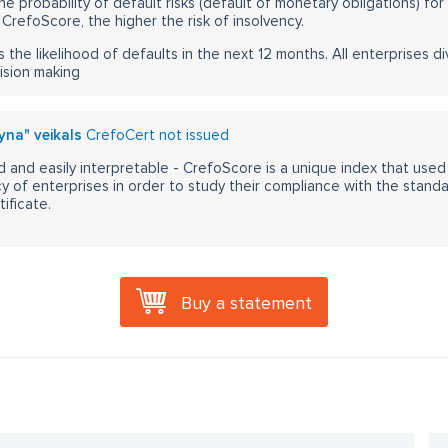
he probability of default risks (default of monetary obligations) for
CrefoScore, the higher the risk of insolvency.
s the likelihood of defaults in the next 12 months. All enterprises div
ision making
ryna" veikals
CrefoCert not issued
 and easily interpretable - CrefoScore is a unique index that used
y of enterprises in order to study their compliance with the stand
ificate.
Buy a statement