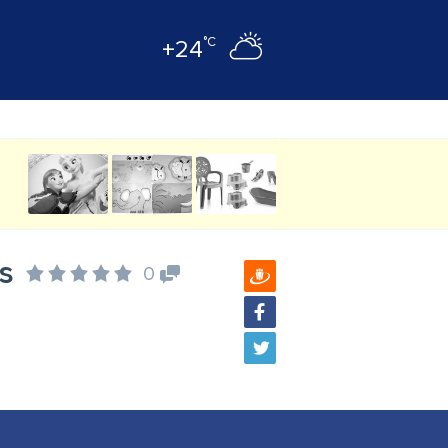
°C
+24
ls
0