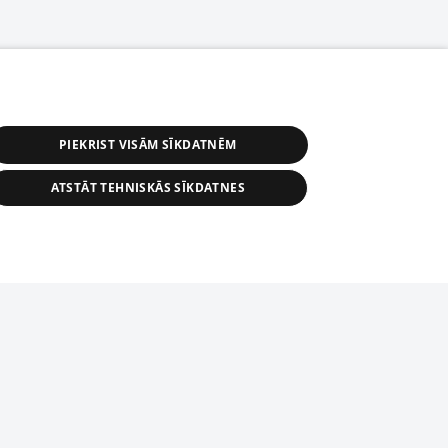
PIEKRIST VISĀM SĪKDATNĒM
ATSTĀT TEHNISKĀS SĪKDATNES
r distribution of 1188 database, its
nformation contained in the database, or
tion in any form is strictly prohibited.
tīmekļa vietne nevarēs pilnvērtīgi darboties un sniegt
 download is prohibited. Reproduction
l published on the website 1188 is