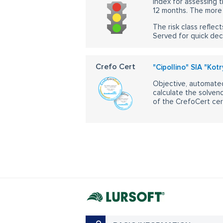
Index for assessing t
12 months. The more 
The risk class reflect
Served for quick dec
Crefo Cert
"Cipollino" SIA "Kot
Objective, automated
calculate the solvenc
of the CrefoCert cert