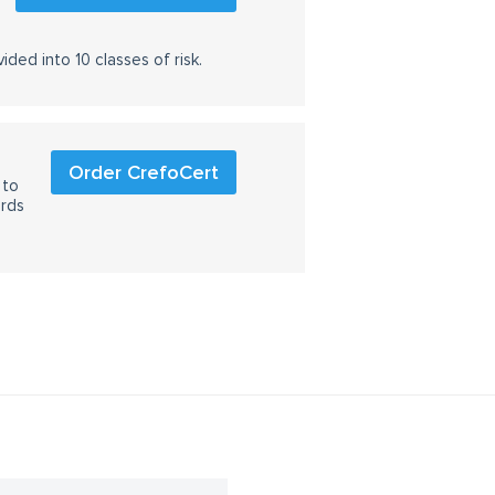
ided into 10 classes of risk.
Order CrefoCert
 to
ards