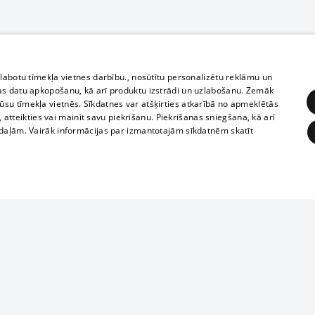
zlabotu tīmekļa vietnes darbību., nosūtītu personalizētu reklāmu un
as datu apkopošanu, kā arī produktu izstrādi un uzlabošanu. Zemāk
su tīmekļa vietnēs. Sīkdatnes var atšķirties atkarībā no apmeklētās
, atteikties vai mainīt savu piekrišanu. Piekrišanas sniegšana, kā arī
adaļām. Vairāk informācijas par izmantotajām sīkdatnēm skatīt
ĒRĶĒŠANA
FUNKCIONĀLĀS
NEKLASIFICĒTĀS
Reproduction, o
obligātās
Statistikas
Mērķēšana
Funkcionālās
Neklasificētās
parts or the i
parts of informa
eklēt un pārlūkot tīmekļa vietni un izmantot tās piedāvātās iespējas. Bez šīm sīkdatnēm 
Also automatic
ies
In the cinemas
of any materia