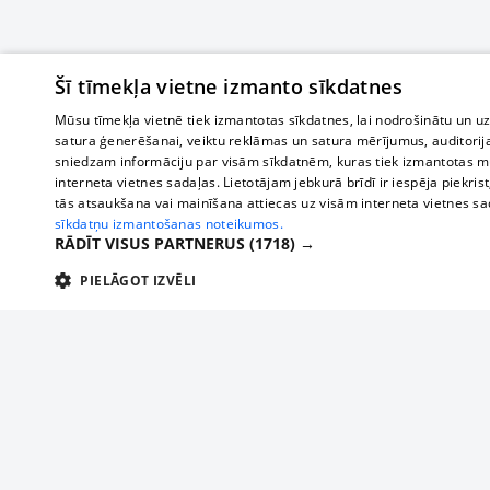
Šī tīmekļa vietne izmanto sīkdatnes
Mūsu tīmekļa vietnē tiek izmantotas sīkdatnes, lai nodrošinātu un u
satura ģenerēšanai, veiktu reklāmas un satura mērījumus, auditorij
sniedzam informāciju par visām sīkdatnēm, kuras tiek izmantotas mū
interneta vietnes sadaļas. Lietotājam jebkurā brīdī ir iespēja piekrist
tās atsaukšana vai mainīšana attiecas uz visām interneta vietnes s
sīkdatņu izmantošanas noteikumos.
RĀDĪT VISUS PARTNERUS
(1718) →
PIELĀGOT IZVĒLI
TEHNISKĀS/OBLIGĀTĀS
STATISTIKAS
M
Tehniskās/
Tehniskās/obligātās sīkdatnes nepieciešamas, lai lietotājs varētu brīvi apm
lietotājam nepieciešamo informāciju.
About us
Compan