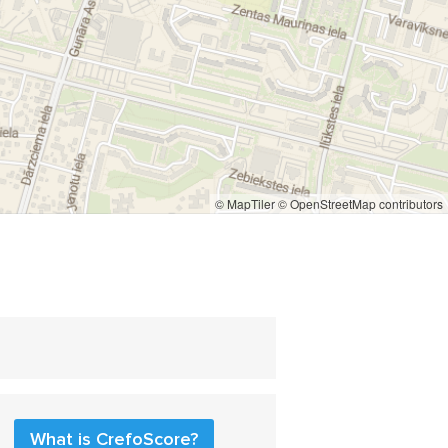
© MapTiler
© OpenStreetMap contributors
What is CrefoScore?