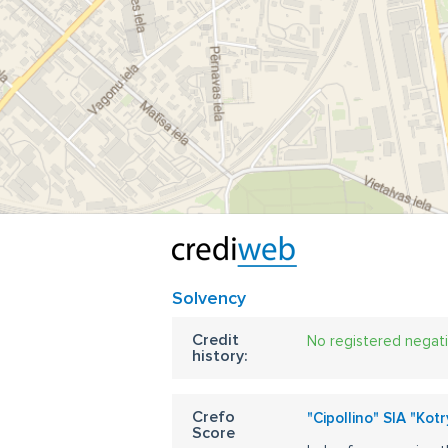
Solvency
Credit
No registered negat
history:
Crefo
"Cipollino" SIA "Kot
Score