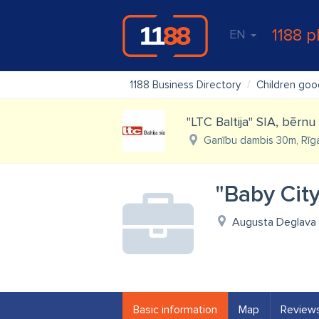
1188 p
EN
1188 Business Directory
Children goo
"LTC Baltija" SIA, bērnu
Ganību dambis 30m, Rīg
"Baby City
Augusta Deglava i
Basic information
Map
Review