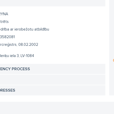
RYNA
trēts
drība ar ierobežotu atbildību
3582081
creģistrs, 08.02.2002
 Ieriķu iela 3, LV-1084
VENCY PROCESS
DRESSES