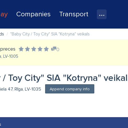
lay
Companies
Transport
ds
"Baby City / Toy City" SIA "Kotryna" veikals
 preces
0
a, LV-1005
 / Toy City" SIA "Kotryna" veika
ela 47, Rīga, LV-1035
Append company info
s