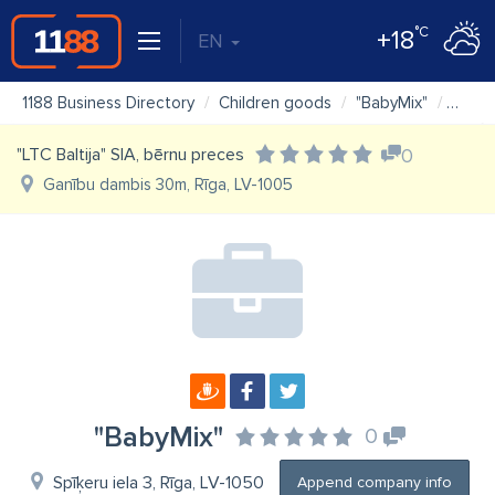
°C
+18
EN
1188 Business Directory
Children goods
"BabyMix"
Map
"LTC Baltija" SIA, bērnu preces
0
Ganību dambis 30m, Rīga, LV-1005
"BabyMix"
0
Spīķeru iela 3, Rīga, LV-1050
Append company info