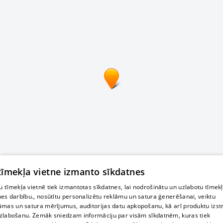
 tīmekļa vietne izmanto sīkdatnes
 tīmekļa vietnē tiek izmantotas sīkdatnes, lai nodrošinātu un uzlabotu tīmek
nes darbību., nosūtītu personalizētu reklāmu un satura ģenerēšanai, veiktu
āmas un satura mērījumus, auditorijas datu apkopošanu, kā arī produktu izst
zlabošanu. Zemāk sniedzam informāciju par visām sīkdatnēm, kuras tiek