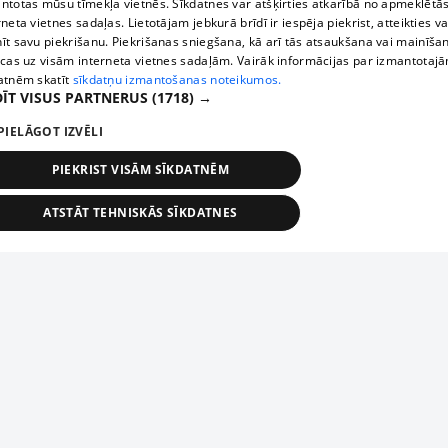
ntotas mūsu tīmekļa vietnēs. Sīkdatnes var atšķirties atkarībā no apmeklētā
rneta vietnes sadaļas. Lietotājam jebkurā brīdī ir iespēja piekrist, atteikties va
īt savu piekrišanu. Piekrišanas sniegšana, kā arī tās atsaukšana vai mainīša
ecas uz visām interneta vietnes sadaļām. Vairāk informācijas par izmantotaj
atnēm skatīt
sīkdatņu izmantošanas noteikumos.
ĪT VISUS PARTNERUS
(1718) →
PIELĀGOT IZVĒLI
PIEKRIST VISĀM SĪKDATNĒM
ATSTĀT TEHNISKĀS SĪKDATNES
TEHNISKĀS/OBLIGĀTĀS
STATISTIKAS
MĒRĶĒŠANA
FUNKCIONĀLĀS
NEKLASIFICĒTĀS
ehniskās/obligātās
Statistikas
Mērķēšana
Funkcionālās
Neklasificēt
niskās/obligātās sīkdatnes nepieciešamas, lai lietotājs varētu brīvi apmeklēt un pārlūk
Add your company
ekļa vietni un izmantot tās piedāvātās iespējas. Bez šīm sīkdatnēm tīmekļa vietne neva