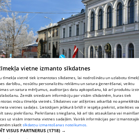
 tīmekļa vietne izmanto sīkdatnes
 tīmekļa vietnē tiek izmantotas sīkdatnes, lai nodrošinātu un uzlabotu tīmek
Jēkabpils novada Dzimtsarakstu nodaļa
nes darbību., nosūtītu personalizētu reklāmu un satura ģenerēšanai, veiktu
āmas un satura mērījumus, auditorijas datu apkopošanu, kā arī produktu izst
zlabošanu. Zemāk sniedzam informāciju par visām sīkdatnēm, kuras tiek
ntotas mūsu tīmekļa vietnēs. Sīkdatnes var atšķirties atkarībā no apmeklētā
rneta vietnes sadaļas. Lietotājam jebkurā brīdī ir iespēja piekrist, atteikties va
īt savu piekrišanu. Piekrišanas sniegšana, kā arī tās atsaukšana vai mainīša
ecas uz visām interneta vietnes sadaļām. Vairāk informācijas par izmantotaj
atnēm skatīt
sīkdatņu izmantošanas noteikumos.
ĪT VISUS PARTNERUS
(1718) →