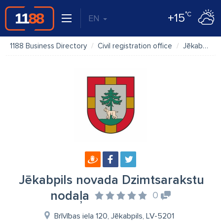
°C
+15
EN
1188 Business Directory
Civil registration office
Jēkabpils novada Dzimtsarakstu nodaļa
Jēkabpils novada Dzimtsarakstu
nodaļa
0
Brīvības iela 120, Jēkabpils, LV-5201