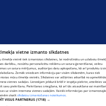
virsjakas
 tīmekļa vietne izmanto sīkdatnes
 tīmekļa vietnē tiek izmantotas sīkdatnes, lai nodrošinātu un uzlabotu tīmek
nes darbību., nosūtītu personalizētu reklāmu un satura ģenerēšanai, veiktu
āmas un satura mērījumus, auditorijas datu apkopošanu, kā arī produktu izst
zlabošanu. Zemāk sniedzam informāciju par visām sīkdatnēm, kuras tiek
ntotas mūsu tīmekļa vietnēs. Sīkdatnes var atšķirties atkarībā no apmeklētā
rneta vietnes sadaļas. Lietotājam jebkurā brīdī ir iespēja piekrist, atteikties va
īt savu piekrišanu. Piekrišanas sniegšana, kā arī tās atsaukšana vai mainīša
ecas uz visām interneta vietnes sadaļām. Vairāk informācijas par izmantotaj
atnēm skatīt
sīkdatņu izmantošanas noteikumos.
ĪT VISUS PARTNERUS
(1718) →