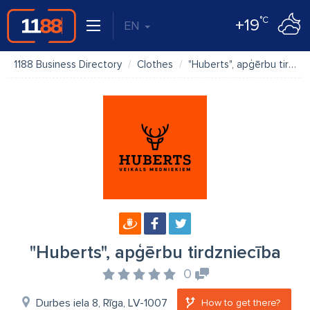
°C
+19
EN
1188 Business Directory
Clothes
"Huberts", apģērbu tirdzniecība
"Huberts", apģērbu tirdzniecība
0
Durbes iela 8, Rīga, LV-1007
How to get there?