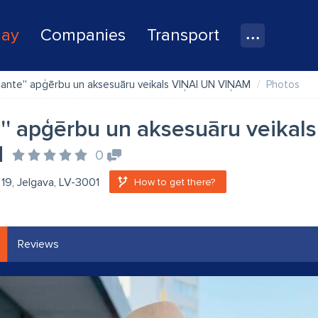
lay
Companies
Transport
Kante'' apģērbu un aksesuāru veikals VIŅAI UN VIŅAM
Photos
e'' apģērbu un aksesuāru veikal
M
0
a 19, Jelgava, LV-3001
How to get there?
Reviews