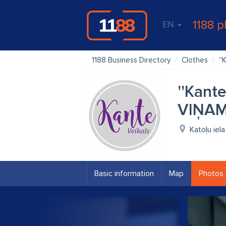
1188 p
EN
1188 Business Directory
Clothes
''
''Kant
VIŅA
Katoļu iel
Basic information
Map
Photos