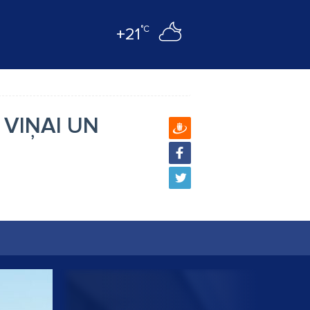
°C
+21
s VIŅAI UN