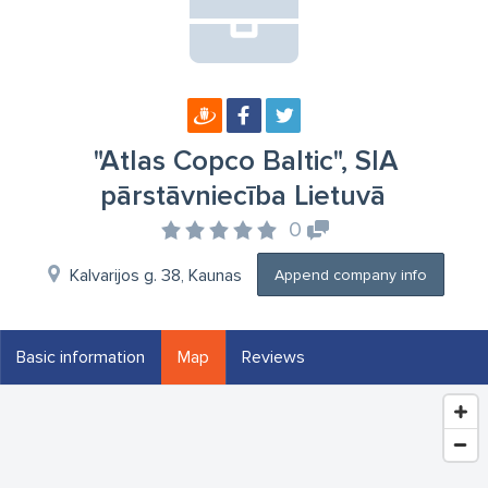
"Atlas Copco Baltic", SIA
pārstāvniecība Lietuvā
0
Kalvarijos g. 38, Kaunas
Append company info
Basic information
Map
Reviews