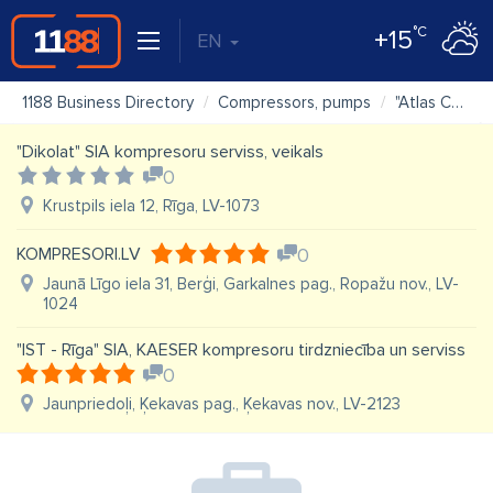
°C
+15
EN
1188 Business Directory
Compressors, pumps
"Atlas Copco Baltic", SIA pārstāvniecība Lietuvā
"Dikolat" SIA kompresoru serviss, veikals
0
Krustpils iela 12, Rīga, LV-1073
KOMPRESORI.LV
0
Jaunā Līgo iela 31, Berģi, Garkalnes pag., Ropažu nov., LV-
1024
"IST - Rīga" SIA, KAESER kompresoru tirdzniecība un serviss
0
Jaunpriedoļi, Ķekavas pag., Ķekavas nov., LV-2123