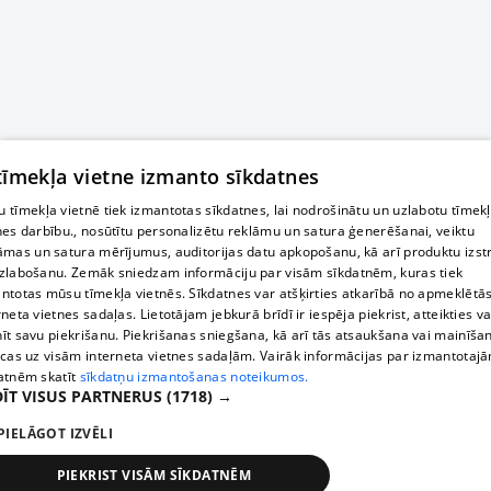
 tīmekļa vietne izmanto sīkdatnes
 tīmekļa vietnē tiek izmantotas sīkdatnes, lai nodrošinātu un uzlabotu tīmek
nes darbību., nosūtītu personalizētu reklāmu un satura ģenerēšanai, veiktu
āmas un satura mērījumus, auditorijas datu apkopošanu, kā arī produktu izst
zlabošanu. Zemāk sniedzam informāciju par visām sīkdatnēm, kuras tiek
ntotas mūsu tīmekļa vietnēs. Sīkdatnes var atšķirties atkarībā no apmeklētā
rneta vietnes sadaļas. Lietotājam jebkurā brīdī ir iespēja piekrist, atteikties va
īt savu piekrišanu. Piekrišanas sniegšana, kā arī tās atsaukšana vai mainīša
ecas uz visām interneta vietnes sadaļām. Vairāk informācijas par izmantotaj
atnēm skatīt
sīkdatņu izmantošanas noteikumos.
ĪT VISUS PARTNERUS
(1718) →
PIELĀGOT IZVĒLI
PIEKRIST VISĀM SĪKDATNĒM