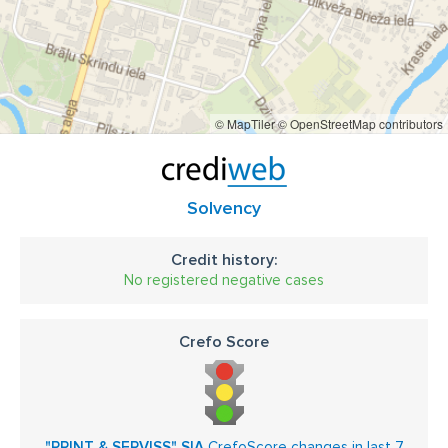
© MapTiler
© OpenStreetMap contributors
Solvency
Credit history:
No registered negative cases
Crefo Score
"PRINT & SERVISS" SIA
CrefoScore changes in last 7