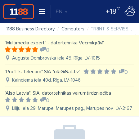
°C
+18
EN
1188 Business Directory
Computers
"PRINT & SERVISS" SIA biroja tehnikas veikals Rēzeknē
"Multimedia expert" - datortehnika Vecmilgrāvī
0
Augusta Dombrovska iela 45, Rīga, LV-1015
"ProfITs Telecom" SIA "oRiGiNaL.Lv"
0
Kalnciema iela 40d, Rīga, LV-1046
"Also Latvia", SIA, datortehnikas vairumtirdzniecība
0
Liliju iela 29, Mārupe, Mārupes pag., Mārupes nov., LV-2167