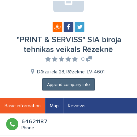
"PRINT & SERVISS" SIA biroja
tehnikas veikals Rēzeknē
0
Dārzu iela 28, Rēzekne, LV-4601
Append company info
Basic information
Map
Reviews
64621187
Phone