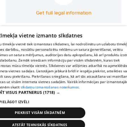
Get full legal information
 tīmekļa vietne izmanto sīkdatnes
 tīmekļa vietnē tiek izmantotas sīkdatnes, lai nodrošinātu un uzlabotu tīmek
nes darbību., nosūtītu personalizētu reklāmu un satura ģenerēšanai, veiktu
āmas un satura mērījumus, auditorijas datu apkopošanu, kā arī produktu izst
zlabošanu. Zemāk sniedzam informāciju par visām sīkdatnēm, kuras tiek
ntotas mūsu tīmekļa vietnēs. Sīkdatnes var atšķirties atkarībā no apmeklētā
rneta vietnes sadaļas. Lietotājam jebkurā brīdī ir iespēja piekrist, atteikties va
īt savu piekrišanu. Piekrišanas sniegšana, kā arī tās atsaukšana vai mainīša
ecas uz visām interneta vietnes sadaļām. Vairāk informācijas par izmantotaj
atnēm skatīt
sīkdatņu izmantošanas noteikumos.
ĪT VISUS PARTNERUS
(1718) →
PIELĀGOT IZVĒLI
PIEKRIST VISĀM SĪKDATNĒM
ATSTĀT TEHNISKĀS SĪKDATNES