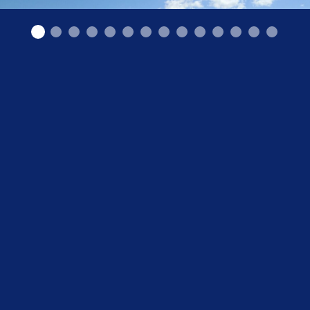
"Arilans" SIA