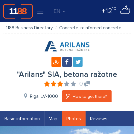
°C
+12
EN
1188 Business Directory
Concrete, reinforced concrete, cement
"Arilans" SIA, betona ražotne
0
Rīga, LV-1000
How to get there?
Basic information
Map
Photos
Reviews