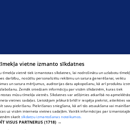
 tīmekļa vietne izmanto sīkdatnes
 tīmekļa vietnē tiek izmantotas sīkdatnes, lai nodrošinātu un uzlabotu tīmek
nes darbību., nosūtītu personalizētu reklāmu un satura ģenerēšanai, veiktu
āmas un satura mērījumus, auditorijas datu apkopošanu, kā arī produktu izst
zlabošanu. Zemāk sniedzam informāciju par visām sīkdatnēm, kuras tiek
ntotas mūsu tīmekļa vietnēs. Sīkdatnes var atšķirties atkarībā no apmeklētā
rneta vietnes sadaļas. Lietotājam jebkurā brīdī ir iespēja piekrist, atteikties va
īt savu piekrišanu. Piekrišanas sniegšana, kā arī tās atsaukšana vai mainīša
ecas uz visām interneta vietnes sadaļām. Vairāk informācijas par izmantotaj
atnēm skatīt
sīkdatņu izmantošanas noteikumos.
ĪT VISUS PARTNERUS
(1718) →