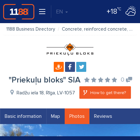
°C
+18
EN
1188 Business Directory
Concrete, reinforced concrete, cement
"Priekuļu bloks" SIA
0
Radžu iela 18, Rīga, LV-1057
How to get there?
Basic information
Map
Photos
Reviews