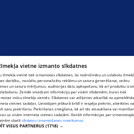
 tīmekļa vietne izmanto sīkdatnes
 tīmekļa vietnē tiek izmantotas sīkdatnes, lai nodrošinātu un uzlabotu tīmek
nes darbību., nosūtītu personalizētu reklāmu un satura ģenerēšanai, veiktu
āmas un satura mērījumus, auditorijas datu apkopošanu, kā arī produktu izst
zlabošanu. Zemāk sniedzam informāciju par visām sīkdatnēm, kuras tiek
ntotas mūsu tīmekļa vietnēs. Sīkdatnes var atšķirties atkarībā no apmeklētā
rneta vietnes sadaļas. Lietotājam jebkurā brīdī ir iespēja piekrist, atteikties va
īt savu piekrišanu. Piekrišanas sniegšana, kā arī tās atsaukšana vai mainīša
ecas uz visām interneta vietnes sadaļām. Vairāk informācijas par izmantotaj
atnēm skatīt
sīkdatņu izmantošanas noteikumos.
ĪT VISUS PARTNERUS
(1718) →