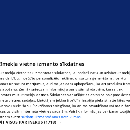
Aku komplektējošie elementi
 tīmekļa vietne izmanto sīkdatnes
 tīmekļa vietnē tiek izmantotas sīkdatnes, lai nodrošinātu un uzlabotu tīmek
nes darbību., nosūtītu personalizētu reklāmu un satura ģenerēšanai, veiktu
āmas un satura mērījumus, auditorijas datu apkopošanu, kā arī produktu izst
zlabošanu. Zemāk sniedzam informāciju par visām sīkdatnēm, kuras tiek
ntotas mūsu tīmekļa vietnēs. Sīkdatnes var atšķirties atkarībā no apmeklētā
rneta vietnes sadaļas. Lietotājam jebkurā brīdī ir iespēja piekrist, atteikties va
īt savu piekrišanu. Piekrišanas sniegšana, kā arī tās atsaukšana vai mainīša
ecas uz visām interneta vietnes sadaļām. Vairāk informācijas par izmantotaj
atnēm skatīt
sīkdatņu izmantošanas noteikumos.
ĪT VISUS PARTNERUS
(1718) →