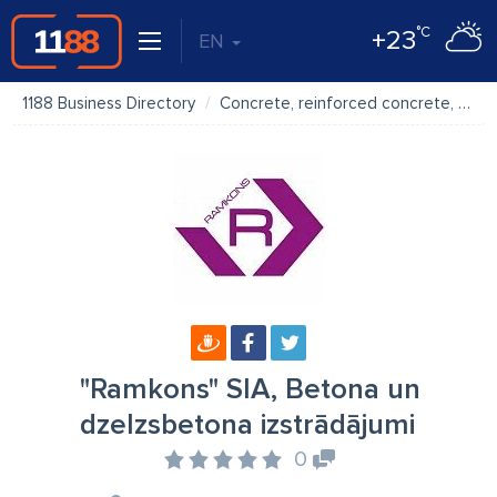
°C
+23
EN
1188 Business Directory
Concrete, reinforced concrete, cement
"Ramkons" SIA, Betona un
dzelzsbetona izstrādājumi
0