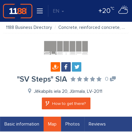
°C
+20
EN
1188 Business Directory
Concrete, reinforced concrete, cement
"SV Steps" SIA
0
Jēkabpils iela 20, Jūrmala, LV-2011
How to get there?
Basic information
Map
Photos
Reviews