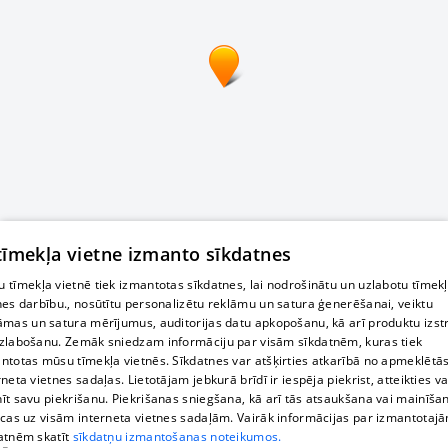
 tīmekļa vietne izmanto sīkdatnes
 tīmekļa vietnē tiek izmantotas sīkdatnes, lai nodrošinātu un uzlabotu tīmek
nes darbību., nosūtītu personalizētu reklāmu un satura ģenerēšanai, veiktu
āmas un satura mērījumus, auditorijas datu apkopošanu, kā arī produktu izst
zlabošanu. Zemāk sniedzam informāciju par visām sīkdatnēm, kuras tiek
ntotas mūsu tīmekļa vietnēs. Sīkdatnes var atšķirties atkarībā no apmeklētā
rneta vietnes sadaļas. Lietotājam jebkurā brīdī ir iespēja piekrist, atteikties va
īt savu piekrišanu. Piekrišanas sniegšana, kā arī tās atsaukšana vai mainīša
ecas uz visām interneta vietnes sadaļām. Vairāk informācijas par izmantotaj
atnēm skatīt
sīkdatņu izmantošanas noteikumos.