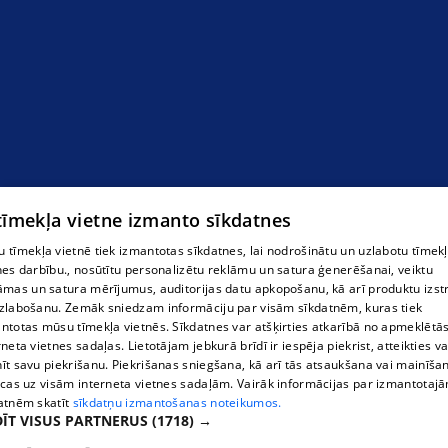
Gatvess
 tīmekļa vietne izmanto sīkdatnes
 tīmekļa vietnē tiek izmantotas sīkdatnes, lai nodrošinātu un uzlabotu tīmek
nes darbību., nosūtītu personalizētu reklāmu un satura ģenerēšanai, veiktu
āmas un satura mērījumus, auditorijas datu apkopošanu, kā arī produktu izst
zlabošanu. Zemāk sniedzam informāciju par visām sīkdatnēm, kuras tiek
ntotas mūsu tīmekļa vietnēs. Sīkdatnes var atšķirties atkarībā no apmeklētā
rneta vietnes sadaļas. Lietotājam jebkurā brīdī ir iespēja piekrist, atteikties va
īt savu piekrišanu. Piekrišanas sniegšana, kā arī tās atsaukšana vai mainīša
ecas uz visām interneta vietnes sadaļām. Vairāk informācijas par izmantotaj
atnēm skatīt
sīkdatņu izmantošanas noteikumos.
ĪT VISUS PARTNERUS
(1718) →