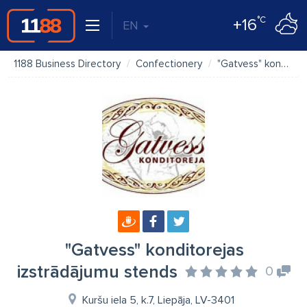
°C
+16
EN
1188 Business Directory
Confectionery
"Gatvess" konditorejas izstrādājumu stends
"Gatvess" konditorejas
izstrādājumu stends
0
Kuršu iela 5, k.7, Liepāja, LV-3401