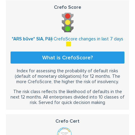
Crefo Score
atbalstsienas
pāļu sienas
mājas pamati
pāļu dzīšana bez grunts izņemšanas
pāļi augsta nestspēja
urbšana ar minimālu vibrāciju
"ARS būve" SIA, Pāļi
CrefoScore changes in last 7 days
urbšana ar apvalkcaurulēm
liela diametra pāļu izbūve
urbuma aizpildīšana ar betonu
What is CrefoScore?
dubultā rotora tehnoloģija
gliemežurbis
Index for assessing the probability of default risks
gliemežurbis ar apvalkcauruli
vāja grunts
(default of monetary obligations) for 12 months. The
more CrefoScore, the higher the risk of insolvency.
apūdeņota grunts
atsevišķi urbpāļi
The risk class reflects the likelihood of defaults in the
pāļi sienas gruntī
urbšana blakus ēkām
next 12 months. All enterprises divided into 10 classes of
risk. Served for quick decision making
pāļu dinamiskā pārbaude
pāļu ultraskaņas pārbaude
pāļu plaisas diagnostika
pāļu tukšums
pāļu defekti
Crefo Cert
grunts ieslēgumi