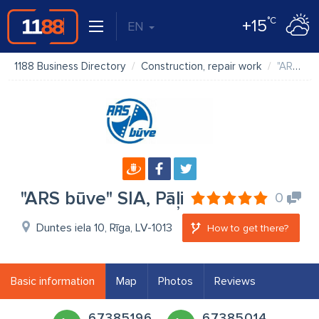
°C
+15
EN
1188 Business Directory
Construction, repair work
"ARS būve" SIA, Pāļi
"ARS būve" SIA, Pāļi
0
Duntes iela 10, Rīga, LV-1013
How to get there?
Basic information
Map
Photos
Reviews
67385196
67385014