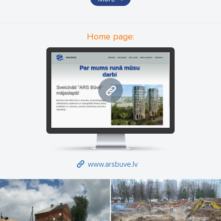
no tā, kas neļautu koncentrēties un attīstīt firmas galvenos
darbības virzienus.
Home page:
www.arsbuve.lv
www.arsbuve.lv