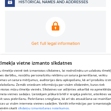
HISTORICAL NAMES AND ADDRESSES
Get full legal information
 tīmekļa vietne izmanto sīkdatnes
 tīmekļa vietnē tiek izmantotas sīkdatnes, lai nodrošinātu un uzlabotu tīmek
nes darbību., nosūtītu personalizētu reklāmu un satura ģenerēšanai, veiktu
āmas un satura mērījumus, auditorijas datu apkopošanu, kā arī produktu izst
zlabošanu. Zemāk sniedzam informāciju par visām sīkdatnēm, kuras tiek
ntotas mūsu tīmekļa vietnēs. Sīkdatnes var atšķirties atkarībā no apmeklētā
rneta vietnes sadaļas. Lietotājam jebkurā brīdī ir iespēja piekrist, atteikties va
īt savu piekrišanu. Piekrišanas sniegšana, kā arī tās atsaukšana vai mainīša
ecas uz visām interneta vietnes sadaļām. Vairāk informācijas par izmantotaj
atnēm skatīt
sīkdatņu izmantošanas noteikumos.