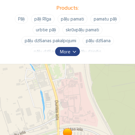
Products:
Pāļi
pāļi Rīga
pāļu pamati
pamatu pāļi
urbtie pāļi
skrūvpāļu pamati
pāļu dzīšanas pakalpojumi
pāļu dzīšana
pāļu dzīšana Rīga
pāļu dzinējs
More
pāļu statiskā pārbaude
pāļu statiskā pārbaude Rīga
pāļu pamatu izbūve
pāļu pamatu izbūve Rīga
pāļu urbšanas iekārtas
urbpāļi
dzītie pāļi
pāļi pamati
pāļu izbūves darbi
pāļu izbūves darbi Rīga
pāļu pamatu izveide
pāļu pamatu izveide Rīga
delzsbetona urbpāļi
dzelzsbetona pāļi
dzelzsbetona pāļi Rīga