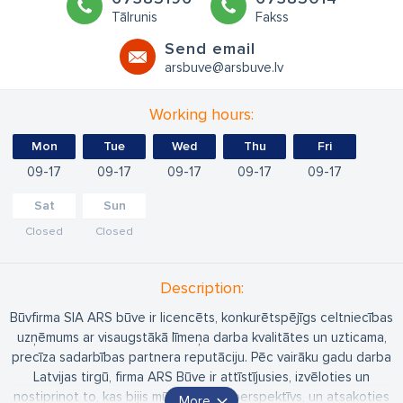
Tālrunis
Fakss
Send email
arsbuve@arsbuve.lv
Working hours:
Mon
Tue
Wed
Thu
Fri
09
17
09
17
09
17
09
17
09
17
Sat
Sun
Closed
Closed
Description:
Būvfirma SIA ARS būve ir licencēts, konkurētspējīgs celtniecības
uzņēmums ar visaugstākā līmeņa darba kvalitātes un uzticama,
precīza sadarbības partnera reputāciju. Pēc vairāku gadu darba
Latvijas tirgū, firma ARS Būve ir attīstījusies, izvēloties un
nostiprinot to, kas bijis mūsu spējām perspektīvs, un atsakoties
More