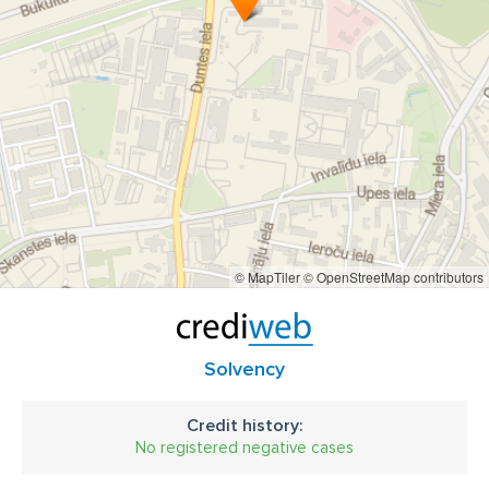
betona pāļi
betona stabi
vietas urbpāļi
vietas urbpāļu izbūve
vietas urbpāļu dzīšana
urbpāļu izbūve 300mm
urbpāļu izbūve 1500mm dziļumā līdz 70m
pāļu izbūve
pāļu izbūve Rīga
vietas pāļi
DSP pāļi
FDP pāļi
VDW pāļi
FDP pāļu izbūve
pāļu veseluma pārbaude
pāļu veseluma pārbaude Rīga
nulles cikla darbi
© MapTiler
© OpenStreetMap contributors
nulles cikla darbi Rīga
ģeoloģiskās izpētes atskaite ar griezumiem
ģeoloģiskās izpētes atskaite ar griezumiem Rīga
Solvency
pāļu pārbaude ar statisko slodzi
Credit history:
pāļu pārbaude ar statisko slodzi
Rīga
baseini
No registered negative cases
baseinu ierīkošana
baseinu izbūve
atbalsta sienas