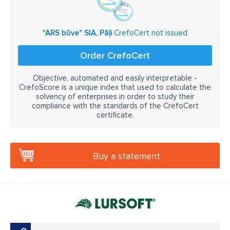
pāļu pārbaude ar ultraskaņas palīdzību
kvalitāte
kvalitatīvi veikti pasūtījumi
uzticams partneris
"ARS būve" SIA, Pāļi
CrefoCert not issued
uzticamība
profesionalitāte
Order CrefoCert
nepieciešamā kvalifikācija
kvalificēts darba spēks
Objective, automated and easily interpretable -
kvalitāte
darba spēka kvalifikācija
CrefoScore is a unique index that used to calculate the
solvency of enterprises in order to study their
"ARS būve" SIA Pāļi
ARS BŪVE
compliance with the standards of the CrefoCert
certificate.
Buy a statement