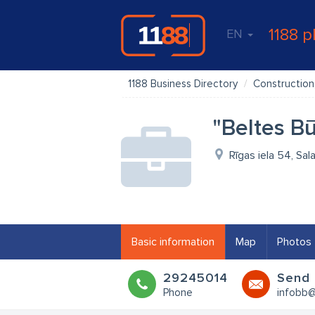
1188 p
EN
1188 Business Directory
Construction,
"Beltes B
Rīgas iela 54, Sal
Basic information
Map
Photos
29245014
Send 
Phone
infobb@