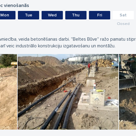
c vienošanās
Mon
Tue
Wed
Thu
Fri
Sat
Closed
vniecība, veida betonēšanas darbi. ''Beltes Būve'' ražo pamatu stipri
 arī veic industriālo konstrukciju izgatavošanu un montāžu.