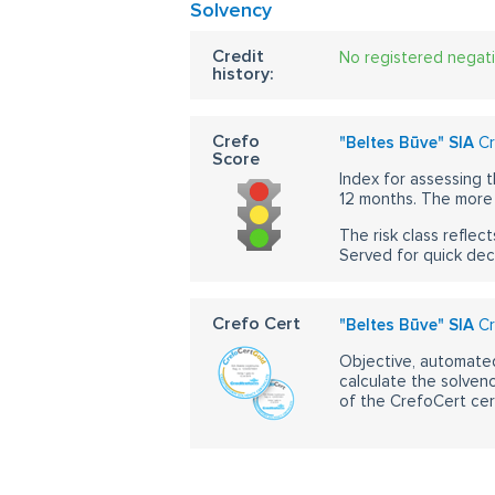
Solvency
Credit
No registered negat
history:
Crefo
"Beltes Būve" SIA
Cr
Score
Index for assessing t
12 months. The more 
The risk class reflect
Served for quick dec
Crefo Cert
"Beltes Būve" SIA
Cr
Objective, automated
calculate the solvenc
of the CrefoCert cert