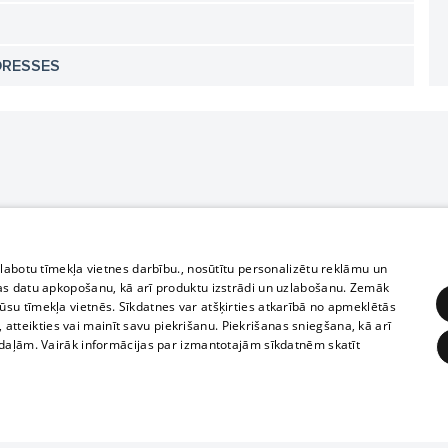
DRESSES
zlabotu tīmekļa vietnes darbību., nosūtītu personalizētu reklāmu un
as datu apkopošanu, kā arī produktu izstrādi un uzlabošanu. Zemāk
su tīmekļa vietnēs. Sīkdatnes var atšķirties atkarībā no apmeklētās
, atteikties vai mainīt savu piekrišanu. Piekrišanas sniegšana, kā arī
adaļām. Vairāk informācijas par izmantotajām sīkdatnēm skatīt