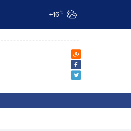
°C
+16