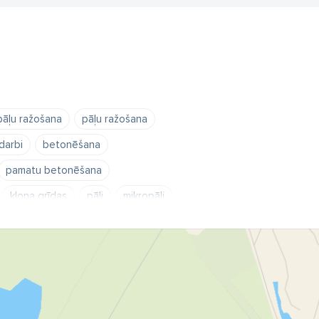
pāļu ražošana
pāļu ražošana
darbi
betonēšana
pamatu betonēšana
klona grīdas
pāļi
mikropāļi