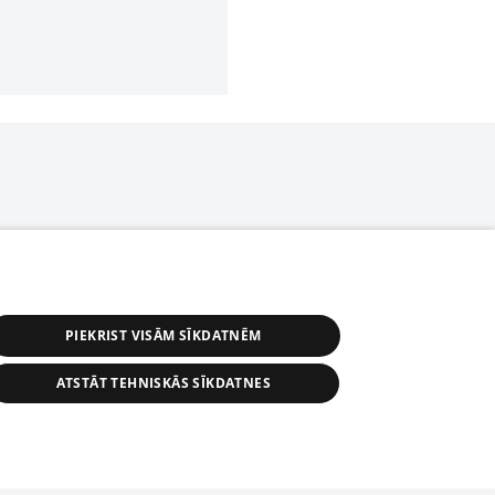
PIEKRIST VISĀM SĪKDATNĒM
ATSTĀT TEHNISKĀS SĪKDATNES