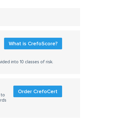
What is CrefoScore?
ided into 10 classes of risk.
Order CrefoCert
 to
ards