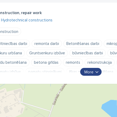
nstruction, repair work
Hydrotechnical constructions
nstruction
ltniecības darbi
remonta darbi
Betonēšanas darbi
mikro
kuru urbšana
Gruntsenkuru izbūve
būvniecības darbi
būv
īdu betonēšana
betona grīdas
remonts
rekonstrukcija
matu izbūve
pamatu stiprinājumi
ēkas pamatu betonēšana
More
sa veida pāļi
krastu stiprinājumi