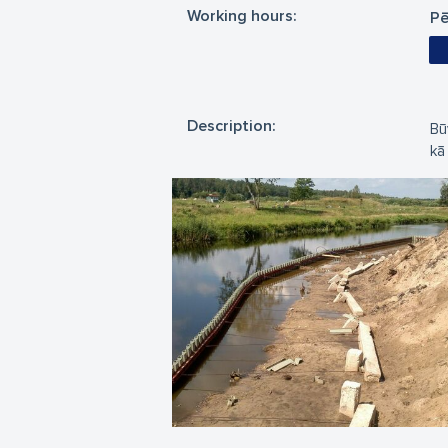
Working hours:
Pē
Description:
Bū
kā