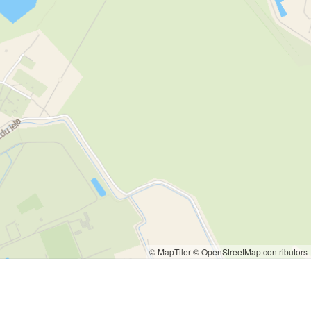
© MapTiler
© OpenStreetMap contributors