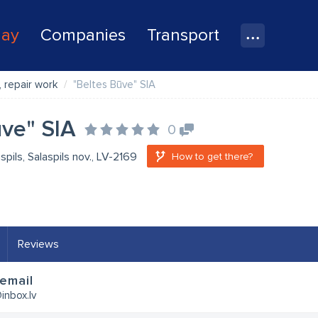
lay
Companies
Transport
 repair work
"Beltes Būve" SIA
ūve" SIA
0
aspils, Salaspils nov., LV-2169
How to get there?
Reviews
email
inbox.lv