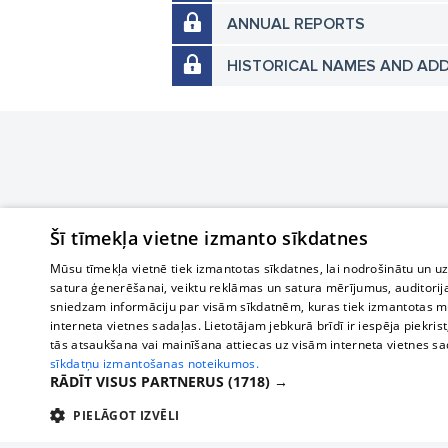
ANNUAL REPORTS
HISTORICAL NAMES AND AD
Šī tīmekļa vietne izmanto sīkdatnes
Mūsu tīmekļa vietnē tiek izmantotas sīkdatnes, lai nodrošinātu un u
satura ģenerēšanai, veiktu reklāmas un satura mērījumus, auditorij
sniedzam informāciju par visām sīkdatnēm, kuras tiek izmantotas mū
interneta vietnes sadaļas. Lietotājam jebkurā brīdī ir iespēja piekrist
tās atsaukšana vai mainīšana attiecas uz visām interneta vietnes s
sīkdatņu izmantošanas noteikumos.
RĀDĪT VISUS PARTNERUS
(1718) →
PIELĀGOT IZVĒLI