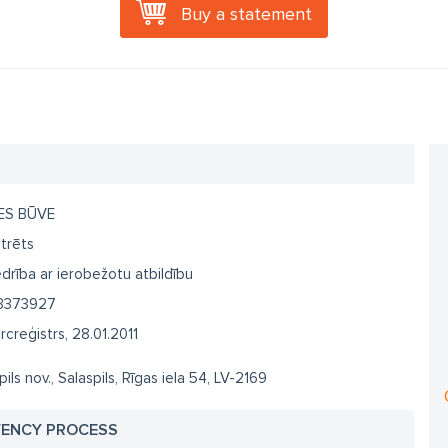
Buy a statement
ES BŪVE
trēts
drība ar ierobežotu atbildību
3373927
creģistrs, 28.01.2011
pils nov., Salaspils, Rīgas iela 54, LV-2169
VENCY PROCESS