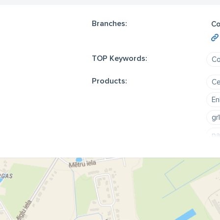
Branches:
Co
TOP Keywords:
Co
Products:
Ce
En
gr
pa
vi