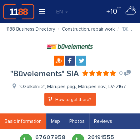
°C
+10
EN
1188 Business Directory
Construction, repair work
"Būvelements" SIA
"Būvelements" SIA
0
"Ozolkalni 2", Mārupes pag., Mārupes nov., LV-2167
How to get there?
Basic information
Map
Photos
Reviews
67607958
26191555