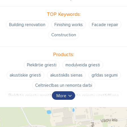
TOP Keywords:
Building renovation
Finishing works
Facade repair
Construction
Products:
Piekārtie griesti
moduļveida griesti
akustiskie griesti
akustiskās sienas
grīdas segumi
Celtniecības un remonta darbi
Piekārto griestu montāža
piekārto griestu uzstādīšana
More
grīdas segumu montāža
sienu apdare
griestu apdare
linoleja ieklāšana
paklāja seguma ieklāšana