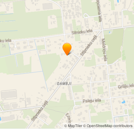
ventilējamo fasāžu montāžas darbi
stikla starpsienu montāža
modulējamo starpsienu montāža
griestu konstrukciju izbūve
sienu konstrukciju izbūve
starpsienu ģipškartona konstrukciju izbūve
© MapTiler
© OpenStreetMap contributors