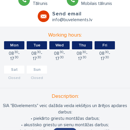
Tālrunis
Mobilais tālrunis
Send email
info@buvelements.lv
Working hours:
Mon
Tue
Wed
Thu
Fri
30
30
30
30
30
08
08
08
08
08
30
30
30
30
30
17
17
17
17
17
Sat
Sun
Closed
Closed
Description:
SIA "Būvelements" veic dažāda veida iekšējos un ārējos apdares
darbus:
• piekārto griestu montāžas darbus;
• akustisko griestu un sienu montāžas darbus;