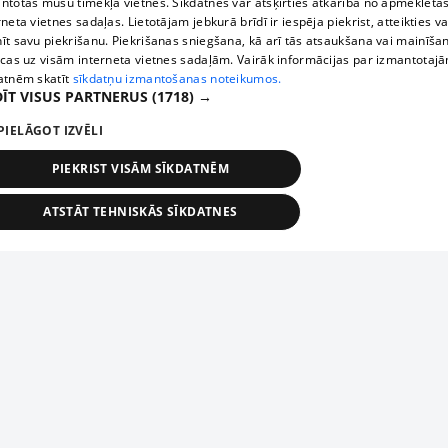
ntotas mūsu tīmekļa vietnēs. Sīkdatnes var atšķirties atkarībā no apmeklētā
rneta vietnes sadaļas. Lietotājam jebkurā brīdī ir iespēja piekrist, atteikties va
īt savu piekrišanu. Piekrišanas sniegšana, kā arī tās atsaukšana vai mainīša
ecas uz visām interneta vietnes sadaļām. Vairāk informācijas par izmantotaj
atnēm skatīt
sīkdatņu izmantošanas noteikumos.
ĪT VISUS PARTNERUS
(1718) →
PIELĀGOT IZVĒLI
PIEKRIST VISĀM SĪKDATNĒM
ATSTĀT TEHNISKĀS SĪKDATNES
TEHNISKĀS/OBLIGĀTĀS
STATISTIKAS
MĒRĶĒŠANA
FUNKCIONĀLĀS
NEKLASIFICĒTĀS
ehniskās/obligātās
Statistikas
Mērķēšana
Funkcionālās
Neklasificēt
niskās/obligātās sīkdatnes nepieciešamas, lai lietotājs varētu brīvi apmeklēt un pārlūk
Add your company
ekļa vietni un izmantot tās piedāvātās iespējas. Bez šīm sīkdatnēm tīmekļa vietne neva