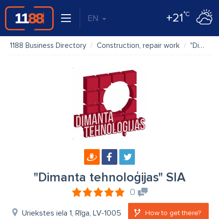
°C
+21
EN
1188 Business Directory
Construction, repair work
"Dimanta tehnoloģijas" SIA
"Dimanta tehnoloģijas" SIA
0
Uriekstes iela 1, Rīga, LV-1005
How to get there?