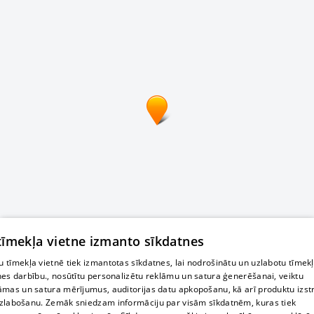
 tīmekļa vietne izmanto sīkdatnes
 tīmekļa vietnē tiek izmantotas sīkdatnes, lai nodrošinātu un uzlabotu tīmek
nes darbību., nosūtītu personalizētu reklāmu un satura ģenerēšanai, veiktu
āmas un satura mērījumus, auditorijas datu apkopošanu, kā arī produktu izst
zlabošanu. Zemāk sniedzam informāciju par visām sīkdatnēm, kuras tiek