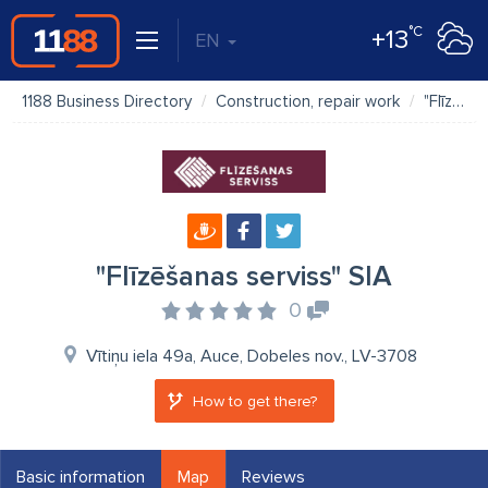
°C
+13
EN
1188 Business Directory
Construction, repair work
"Flīzēšanas serviss" SIA
"Flīzēšanas serviss" SIA
0
Vītiņu iela 49a, Auce, Dobeles nov., LV-3708
How to get there?
Basic information
Map
Reviews