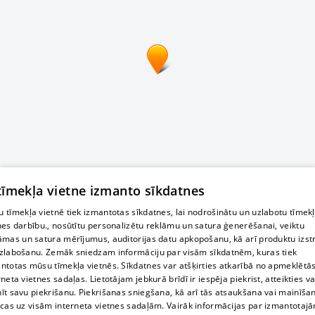
 tīmekļa vietne izmanto sīkdatnes
 tīmekļa vietnē tiek izmantotas sīkdatnes, lai nodrošinātu un uzlabotu tīmek
nes darbību., nosūtītu personalizētu reklāmu un satura ģenerēšanai, veiktu
āmas un satura mērījumus, auditorijas datu apkopošanu, kā arī produktu izst
zlabošanu. Zemāk sniedzam informāciju par visām sīkdatnēm, kuras tiek
ntotas mūsu tīmekļa vietnēs. Sīkdatnes var atšķirties atkarībā no apmeklētā
rneta vietnes sadaļas. Lietotājam jebkurā brīdī ir iespēja piekrist, atteikties va
īt savu piekrišanu. Piekrišanas sniegšana, kā arī tās atsaukšana vai mainīša
ecas uz visām interneta vietnes sadaļām. Vairāk informācijas par izmantotaj