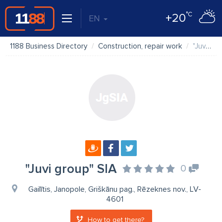
°C
+20
EN
1188 Business Directory
Construction, repair work
"Juvi group" SIA
"Juvi group" SIA
0
Gailītis, Janopole, Griškānu pag., Rēzeknes nov., LV-
4601
How to get there?