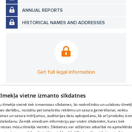
ANNUAL REPORTS
HISTORICAL NAMES AND ADDRESSES
Get full legal information
 tīmekļa vietne izmanto sīkdatnes
 tīmekļa vietnē tiek izmantotas sīkdatnes, lai nodrošinātu un uzlabotu tīmek
nes darbību., nosūtītu personalizētu reklāmu un satura ģenerēšanai, veiktu
āmas un satura mērījumus, auditorijas datu apkopošanu, kā arī produktu izst
zlabošanu. Zemāk sniedzam informāciju par visām sīkdatnēm, kuras tiek
ntotas mūsu tīmekļa vietnēs. Sīkdatnes var atšķirties atkarībā no apmeklētā