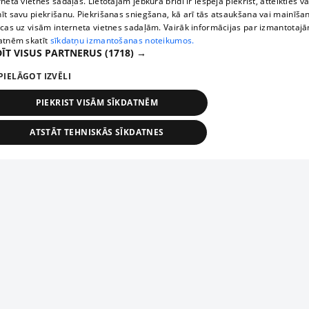
rneta vietnes sadaļas. Lietotājam jebkurā brīdī ir iespēja piekrist, atteikties va
īt savu piekrišanu. Piekrišanas sniegšana, kā arī tās atsaukšana vai mainīša
ecas uz visām interneta vietnes sadaļām. Vairāk informācijas par izmantotaj
atnēm skatīt
sīkdatņu izmantošanas noteikumos.
ĪT VISUS PARTNERUS
(1718) →
PIELĀGOT IZVĒLI
PIEKRIST VISĀM SĪKDATNĒM
ATSTĀT TEHNISKĀS SĪKDATNES
TEHNISKĀS/OBLIGĀTĀS
STATISTIKAS
MĒRĶĒŠANA
FUNKCIONĀLĀS
NEKLASIFICĒTĀS
ehniskās/obligātās
Statistikas
Mērķēšana
Funkcionālās
Neklasificēt
niskās/obligātās sīkdatnes nepieciešamas, lai lietotājs varētu brīvi apmeklēt un pārlūk
Add your company
ekļa vietni un izmantot tās piedāvātās iespējas. Bez šīm sīkdatnēm tīmekļa vietne neva
nvērtīgi darboties un sniegt lietotājam nepieciešamo informāciju.