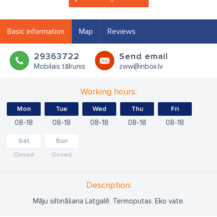
Basic information
Map
Reviews
29363722
Send email
Mobilais tālrunis
zww@inbox.lv
Working hours:
Mon
Tue
Wed
Thu
Fri
08
18
08
18
08
18
08
18
08
18
Sat
Sun
Closed
Closed
Description:
Māju siltināšana Latgalē. Termoputas. Eko vate.