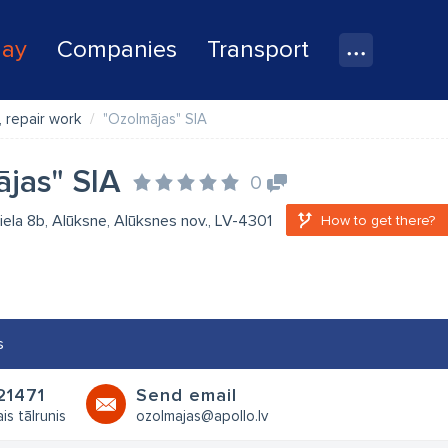
lay
Companies
Transport
 repair work
"Ozolmājas" SIA
jas" SIA
0
iela 8b, Alūksne, Alūksnes nov., LV-4301
How to get there?
s
21471
Send email
is tālrunis
ozolmajas@apollo.lv