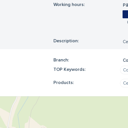
Working hours:
Pā
Description:
Ce
Branch:
Co
TOP Keywords:
Co
Products:
Ce