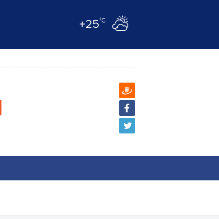
°C
+25