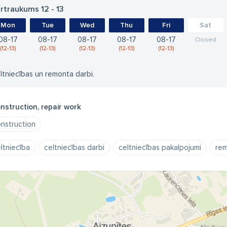
rtraukums 12 - 13
Mon
Tue
Wed
Thu
Fri
Sat
08
17
08
17
08
17
08
17
08
17
Closed
12
13
12
13
12
13
12
13
12
13
ltniecības un remonta darbi.
nstruction, repair work
nstruction
ltniecība
celtniecības darbi
celtniecības pakalpojumi
re