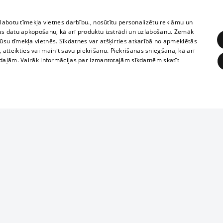
zlabotu tīmekļa vietnes darbību., nosūtītu personalizētu reklāmu un
as datu apkopošanu, kā arī produktu izstrādi un uzlabošanu. Zemāk
su tīmekļa vietnēs. Sīkdatnes var atšķirties atkarībā no apmeklētās
, atteikties vai mainīt savu piekrišanu. Piekrišanas sniegšana, kā arī
adaļām. Vairāk informācijas par izmantotajām sīkdatnēm skatīt
ĒRĶĒŠANA
FUNKCIONĀLĀS
NEKLASIFICĒTĀS
Reproduction, o
obligātās
Statistikas
Mērķēšana
Funkcionālās
Neklasificētās
parts or the i
parts of informa
eklēt un pārlūkot tīmekļa vietni un izmantot tās piedāvātās iespējas. Bez šīm sīkdatnēm 
Also automatic
ies
In the cinemas
of any materia
rains,
TV program
strictly forbid
ksts
tional schedules
website.
Contract rules
ēja norādītais identifikators
ets