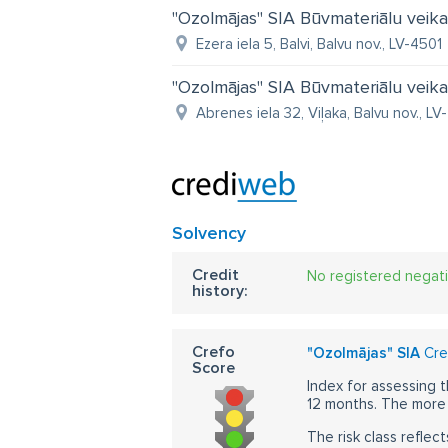
"Ozolmājas" SIA Būvmateriālu veika
Ezera iela 5, Balvi, Balvu nov., LV-4501
"Ozolmājas" SIA Būvmateriālu veika
Abrenes iela 32, Viļaka, Balvu nov., L
Solvency
Credit
No registered negat
history:
Crefo
"Ozolmājas" SIA
Cre
Score
Index for assessing t
12 months. The more 
The risk class reflect