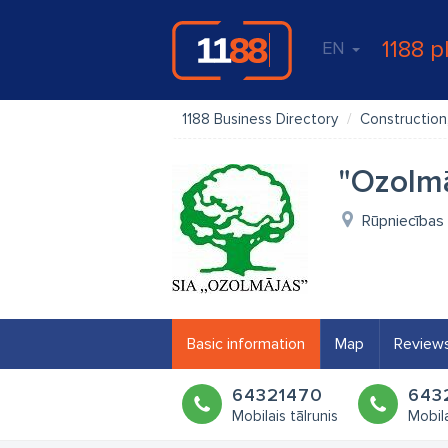
1188 p
EN
1188 Business Directory
Construction,
"Ozolmā
Rūpniecības 
Basic information
Map
Review
64321470
643
Mobilais tālrunis
Mobila