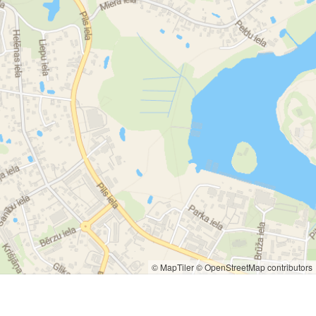
© MapTiler
© OpenStreetMap contributors