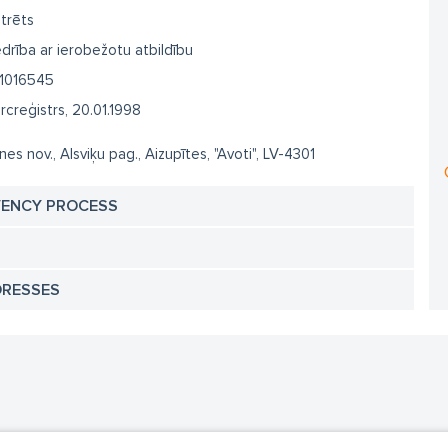
trēts
drība ar ierobežotu atbildību
1016545
creģistrs, 20.01.1998
nes nov., Alsviķu pag., Aizupītes, "Avoti", LV-4301
VENCY PROCESS
DRESSES