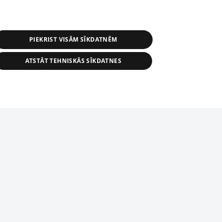
PIEKRIST VISĀM SĪKDATNĒM
ATSTĀT TEHNISKĀS SĪKDATNES
r distribution of 1188 database, its
nformation contained in the database, or
tion in any form is strictly prohibited.
tīmekļa vietne nevarēs pilnvērtīgi darboties un sniegt
 download is prohibited. Reproduction
l published on the website 1188 is
den without the editorial license of 1188