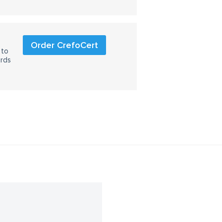
Order CrefoCert
 to
ards