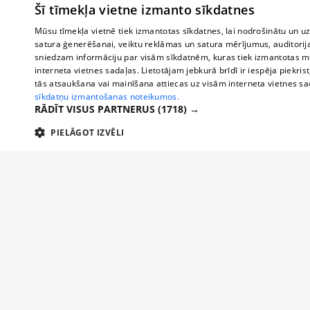
Šī tīmekļa vietne izmanto sīkdatnes
Mūsu tīmekļa vietnē tiek izmantotas sīkdatnes, lai nodrošinātu un u
satura ģenerēšanai, veiktu reklāmas un satura mērījumus, auditorij
sniedzam informāciju par visām sīkdatnēm, kuras tiek izmantotas mū
interneta vietnes sadaļas. Lietotājam jebkurā brīdī ir iespēja piekrist
tās atsaukšana vai mainīšana attiecas uz visām interneta vietnes s
sīkdatņu izmantošanas noteikumos.
RĀDĪT VISUS PARTNERUS
(1718) →
PIELĀGOT IZVĒLI
TEHNISKĀS/OBLIGĀTĀS
STATISTIKAS
M
Tehniskās/
Tehniskās/obligātās sīkdatnes nepieciešamas, lai lietotājs varētu brīvi apm
lietotājam nepieciešamo informāciju.
About us
Compan
Nodrošinātājs
/
Darbības
Advertisement
Buses, t
Nosaukums
Apra
Domēns
ilgums
interna
For business
delfi-adid
delfi.lv
1 gads
Izdev
Bus tick