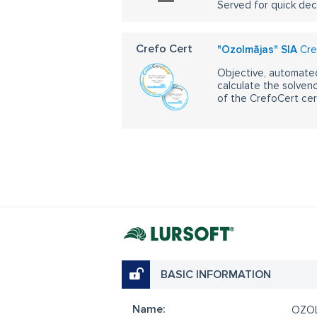
Served for quick dec
Crefo Cert
"Ozolmājas" SIA
Cre
Objective, automated
calculate the solvenc
of the CrefoCert cert
BASIC INFORMATION
Name:
OZO