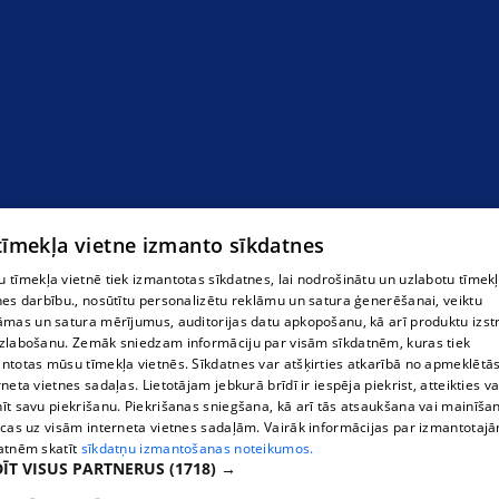
 tīmekļa vietne izmanto sīkdatnes
 tīmekļa vietnē tiek izmantotas sīkdatnes, lai nodrošinātu un uzlabotu tīmek
nes darbību., nosūtītu personalizētu reklāmu un satura ģenerēšanai, veiktu
āmas un satura mērījumus, auditorijas datu apkopošanu, kā arī produktu izst
zlabošanu. Zemāk sniedzam informāciju par visām sīkdatnēm, kuras tiek
ntotas mūsu tīmekļa vietnēs. Sīkdatnes var atšķirties atkarībā no apmeklētā
rneta vietnes sadaļas. Lietotājam jebkurā brīdī ir iespēja piekrist, atteikties va
īt savu piekrišanu. Piekrišanas sniegšana, kā arī tās atsaukšana vai mainīša
ecas uz visām interneta vietnes sadaļām. Vairāk informācijas par izmantotaj
atnēm skatīt
sīkdatņu izmantošanas noteikumos.
ĪT VISUS PARTNERUS
(1718) →