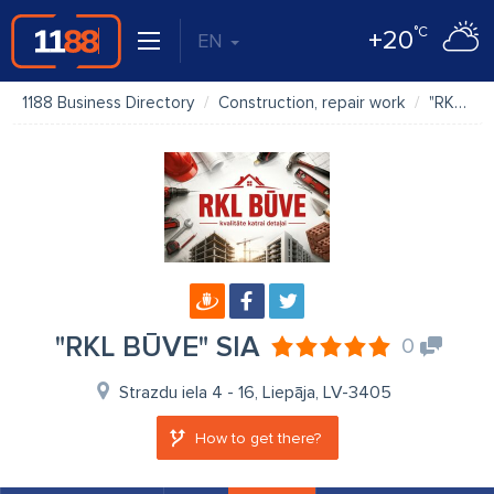
°C
+20
EN
1188 Business Directory
Construction, repair work
"RKL BŪVE" SIA
"RKL BŪVE" SIA
0
Strazdu iela 4 - 16, Liepāja, LV-3405
How to get there?