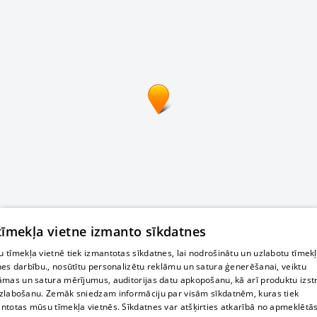
 tīmekļa vietne izmanto sīkdatnes
 tīmekļa vietnē tiek izmantotas sīkdatnes, lai nodrošinātu un uzlabotu tīmek
nes darbību., nosūtītu personalizētu reklāmu un satura ģenerēšanai, veiktu
āmas un satura mērījumus, auditorijas datu apkopošanu, kā arī produktu izst
zlabošanu. Zemāk sniedzam informāciju par visām sīkdatnēm, kuras tiek
ntotas mūsu tīmekļa vietnēs. Sīkdatnes var atšķirties atkarībā no apmeklētā