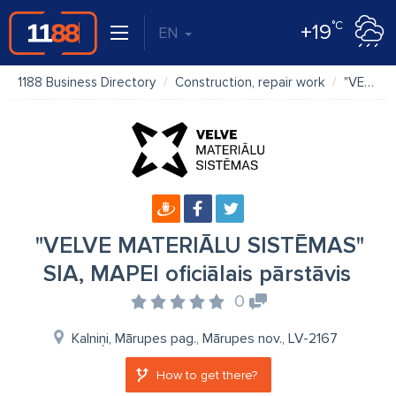
°C
+19
EN
1188 Business Directory
Construction, repair work
"VELVE MATERIĀLU SISTĒMAS" SIA, MAPEI oficiālais pārstāvis
"VELVE MATERIĀLU SISTĒMAS"
SIA, MAPEI oficiālais pārstāvis
0
Kalniņi, Mārupes pag., Mārupes nov., LV-2167
How to get there?