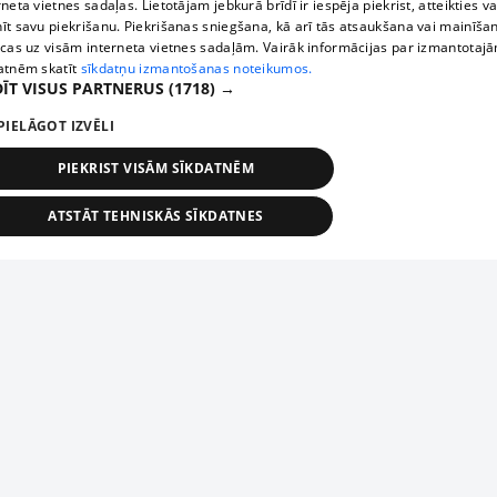
rneta vietnes sadaļas. Lietotājam jebkurā brīdī ir iespēja piekrist, atteikties va
īt savu piekrišanu. Piekrišanas sniegšana, kā arī tās atsaukšana vai mainīša
ecas uz visām interneta vietnes sadaļām. Vairāk informācijas par izmantotaj
atnēm skatīt
sīkdatņu izmantošanas noteikumos.
ĪT VISUS PARTNERUS
(1718) →
PIELĀGOT IZVĒLI
PIEKRIST VISĀM SĪKDATNĒM
ATSTĀT TEHNISKĀS SĪKDATNES
TEHNISKĀS/OBLIGĀTĀS
STATISTIKAS
MĒRĶĒŠANA
FUNKCIONĀLĀS
NEKLASIFICĒTĀS
ehniskās/obligātās
Statistikas
Mērķēšana
Funkcionālās
Neklasificēt
niskās/obligātās sīkdatnes nepieciešamas, lai lietotājs varētu brīvi apmeklēt un pārlūk
Add your company
ekļa vietni un izmantot tās piedāvātās iespējas. Bez šīm sīkdatnēm tīmekļa vietne neva
nvērtīgi darboties un sniegt lietotājam nepieciešamo informāciju.