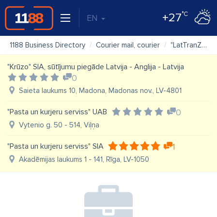
°C
+27
EN
1188 Business Directory
Courier mail, courier
"LatTranZit" SIA
"Krūzo" SIA, sūtījumu piegāde Latvija - Anglija - Latvija
0
Saieta laukums 10, Madona, Madonas nov., LV-4801
"Pasta un kurjeru serviss" UAB
0
Vytenio g. 50 - 514, Viļņa
"Pasta un kurjeru serviss" SIA
1
Akadēmijas laukums 1 - 141, Rīga, LV-1050