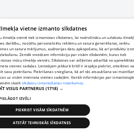
 tīmekļa vietne izmanto sīkdatnes
 tīmekļa vietnē tiek izmantotas sīkdatnes, lai nodrošinātu un uzlabotu tīmek
nes darbību., nosūtītu personalizētu reklāmu un satura ģenerēšanai, veiktu
āmas un satura mērījumus, auditorijas datu apkopošanu, kā arī produktu izst
zlabošanu. Zemāk sniedzam informāciju par visām sīkdatnēm, kuras tiek
ntotas mūsu tīmekļa vietnēs. Sīkdatnes var atšķirties atkarībā no apmeklētā
rneta vietnes sadaļas. Lietotājam jebkurā brīdī ir iespēja piekrist, atteikties va
īt savu piekrišanu. Piekrišanas sniegšana, kā arī tās atsaukšana vai mainīša
ecas uz visām interneta vietnes sadaļām. Vairāk informācijas par izmantotaj
atnēm skatīt
sīkdatņu izmantošanas noteikumos.
ĪT VISUS PARTNERUS
(1718) →
PIELĀGOT IZVĒLI
PIEKRIST VISĀM SĪKDATNĒM
ATSTĀT TEHNISKĀS SĪKDATNES