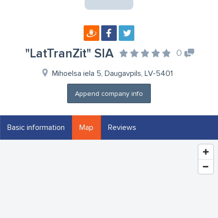
"LatTranZit" SIA
0
Mihoelsa iela 5, Daugavpils, LV-5401
Append company info
Basic information
Map
Reviews