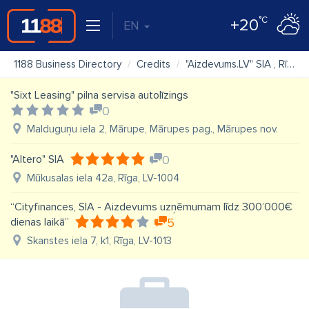
°C
+20
EN
1188 Business Directory
Credits
"Aizdevums.LV" SIA , Rīgas Centra nodaļa
"Sixt Leasing" pilna servisa autolīzings
0
Malduguņu iela 2, Mārupe, Mārupes pag., Mārupes nov.
"Altero" SIA
0
Mūkusalas iela 42a, Rīga, LV-1004
“Cityfinances, SIA - Aizdevums uzņēmumam līdz 300’000€
dienas laikā”
5
Skanstes iela 7, k1, Rīga, LV-1013