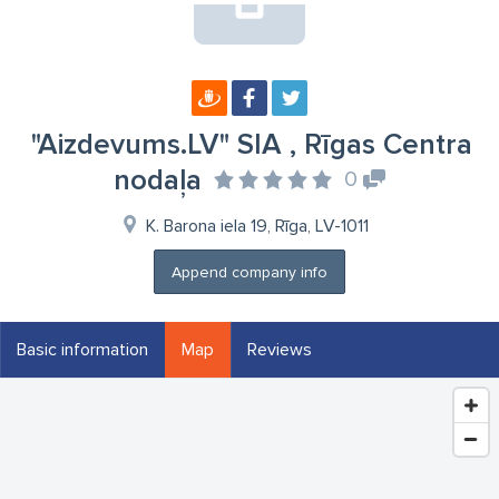
"Aizdevums.LV" SIA , Rīgas Centra
nodaļa
0
K. Barona iela 19, Rīga, LV-1011
Append company info
Basic information
Map
Reviews