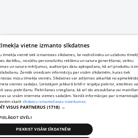
 tīmekļa vietne izmanto sīkdatnes
 tīmekļa vietnē tiek izmantotas sīkdatnes, lai nodrošinātu un uzlabotu tīmek
nes darbību., nosūtītu personalizētu reklāmu un satura ģenerēšanai, veiktu
āmas un satura mērījumus, auditorijas datu apkopošanu, kā arī produktu izst
zlabošanu. Zemāk sniedzam informāciju par visām sīkdatnēm, kuras tiek
ntotas mūsu tīmekļa vietnēs. Sīkdatnes var atšķirties atkarībā no apmeklētā
rneta vietnes sadaļas. Lietotājam jebkurā brīdī ir iespēja piekrist, atteikties va
īt savu piekrišanu. Piekrišanas sniegšana, kā arī tās atsaukšana vai mainīša
ecas uz visām interneta vietnes sadaļām. Vairāk informācijas par izmantotaj
atnēm skatīt
sīkdatņu izmantošanas noteikumos.
ĪT VISUS PARTNERUS
(1718) →
PIELĀGOT IZVĒLI
PIEKRIST VISĀM SĪKDATNĒM